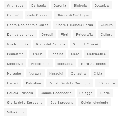
Aritmetica
Barbagia
Baronia
Biologia
Botanica
Cagliari
Cala Gonone
Chiese di Sardegna
Costa Occidentale Sarda
Costa Orientale Sarda
Cultura
Domus de janas
Dorgali
Fiori
Fotografia
Gallura
Gastronomia
Golfo dell'Asinara
Golfo di Orosei
Islamismo
Israele
Località
Mare
Matematica
Medioevo
Medioriente
Montagna
Nord Sardegna
Nuraghe
Nuraghi
Nuragici
Ogliastra
Olbia
Orosei
Palestina
Preistoria della Sardegna
Primavera
Scuola Primaria
Scuola Secondaria
Spiagge
Storia
Storia della Sardegna
Sud Sardegna
Sulcis Iglesiente
Villasimius