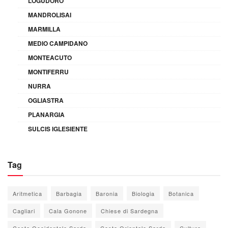
LOGUDORO
MANDROLISAI
MARMILLA
MEDIO CAMPIDANO
MONTEACUTO
MONTIFERRU
NURRA
OGLIASTRA
PLANARGIA
SULCIS IGLESIENTE
Tag
Aritmetica
Barbagia
Baronia
Biologia
Botanica
Cagliari
Cala Gonone
Chiese di Sardegna
Costa Occidentale Sarda
Costa Orientale Sarda
Cultura