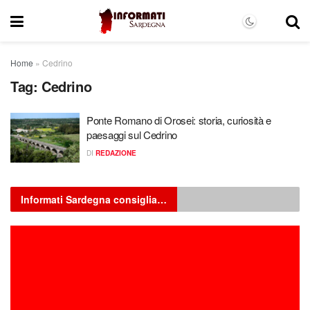
Home
»
Cedrino
Tag:
Cedrino
Ponte Romano di Orosei: storia, curiosità e
paesaggi sul Cedrino
DI
REDAZIONE
Informati Sardegna consiglia…