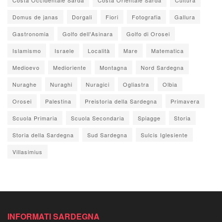
Domus de janas
Dorgali
Fiori
Fotografia
Gallura
Gastronomia
Golfo dell'Asinara
Golfo di Orosei
Islamismo
Israele
Località
Mare
Matematica
Medioevo
Medioriente
Montagna
Nord Sardegna
Nuraghe
Nuraghi
Nuragici
Ogliastra
Olbia
Orosei
Palestina
Preistoria della Sardegna
Primavera
Scuola Primaria
Scuola Secondaria
Spiagge
Storia
Storia della Sardegna
Sud Sardegna
Sulcis Iglesiente
Villasimius
INFORMATI SARDEGNA