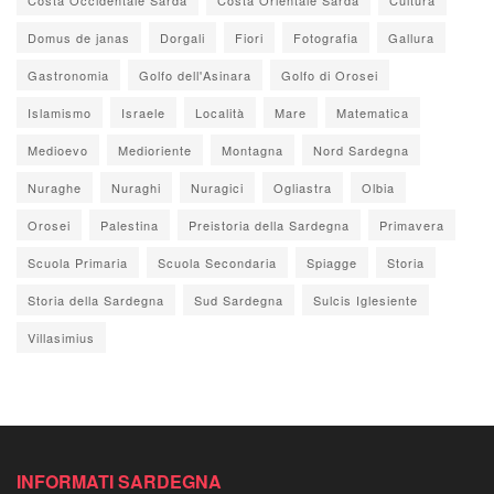
Domus de janas
Dorgali
Fiori
Fotografia
Gallura
Gastronomia
Golfo dell'Asinara
Golfo di Orosei
Islamismo
Israele
Località
Mare
Matematica
Medioevo
Medioriente
Montagna
Nord Sardegna
Nuraghe
Nuraghi
Nuragici
Ogliastra
Olbia
Orosei
Palestina
Preistoria della Sardegna
Primavera
Scuola Primaria
Scuola Secondaria
Spiagge
Storia
Storia della Sardegna
Sud Sardegna
Sulcis Iglesiente
Villasimius
INFORMATI SARDEGNA