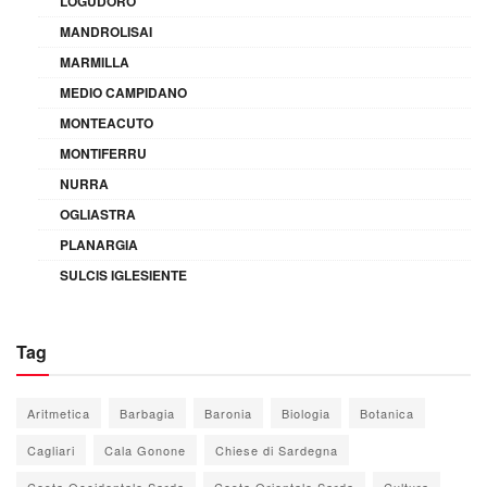
LOGUDORO
MANDROLISAI
MARMILLA
MEDIO CAMPIDANO
MONTEACUTO
MONTIFERRU
NURRA
OGLIASTRA
PLANARGIA
SULCIS IGLESIENTE
Tag
Aritmetica
Barbagia
Baronia
Biologia
Botanica
Cagliari
Cala Gonone
Chiese di Sardegna
Costa Occidentale Sarda
Costa Orientale Sarda
Cultura