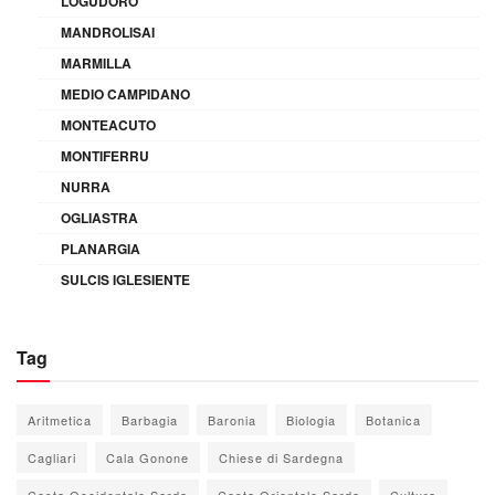
LOGUDORO
MANDROLISAI
MARMILLA
MEDIO CAMPIDANO
MONTEACUTO
MONTIFERRU
NURRA
OGLIASTRA
PLANARGIA
SULCIS IGLESIENTE
Tag
Aritmetica
Barbagia
Baronia
Biologia
Botanica
Cagliari
Cala Gonone
Chiese di Sardegna
Costa Occidentale Sarda
Costa Orientale Sarda
Cultura