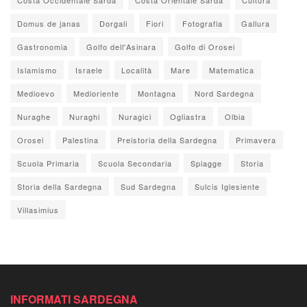
Domus de janas
Dorgali
Fiori
Fotografia
Gallura
Gastronomia
Golfo dell'Asinara
Golfo di Orosei
Islamismo
Israele
Località
Mare
Matematica
Medioevo
Medioriente
Montagna
Nord Sardegna
Nuraghe
Nuraghi
Nuragici
Ogliastra
Olbia
Orosei
Palestina
Preistoria della Sardegna
Primavera
Scuola Primaria
Scuola Secondaria
Spiagge
Storia
Storia della Sardegna
Sud Sardegna
Sulcis Iglesiente
Villasimius
INFORMATI SARDEGNA