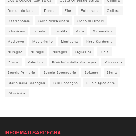
Domus de janas
Dorgali
Fiori
Fotografia
Gallura
Gastronomia
Golfo dell'Asinara
Golfo di Orosei
Islamismo
Israele
Località
Mare
Matematica
Medioevo
Medioriente
Montagna
Nord Sardegna
Nuraghe
Nuraghi
Nuragici
Ogliastra
Olbia
Orosei
Palestina
Preistoria della Sardegna
Primavera
Scuola Primaria
Scuola Secondaria
Spiagge
Storia
Storia della Sardegna
Sud Sardegna
Sulcis Iglesiente
Villasimius
INFORMATI SARDEGNA