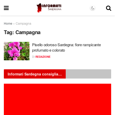
Home
»
Campagna
Tag:
Campagna
Pisello odoroso Sardegna: fiore rampicante
profumato e colorato
DI
REDAZIONE
Informati Sardegna consiglia…