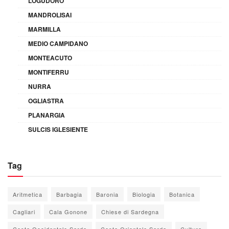
LOGUDORO
MANDROLISAI
MARMILLA
MEDIO CAMPIDANO
MONTEACUTO
MONTIFERRU
NURRA
OGLIASTRA
PLANARGIA
SULCIS IGLESIENTE
Tag
Aritmetica
Barbagia
Baronia
Biologia
Botanica
Cagliari
Cala Gonone
Chiese di Sardegna
Costa Occidentale Sarda
Costa Orientale Sarda
Cultura