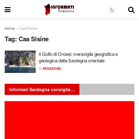
Home
»
Caa Sisine
Tag:
Caa Sisine
Il Golfo di Orosei: meraviglia geografica e
geologica della Sardegna orientale
DI
REDAZIONE
Informati Sardegna consiglia…