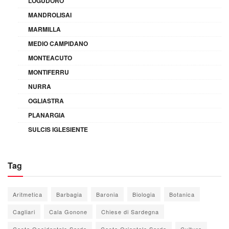
LOGUDORO
MANDROLISAI
MARMILLA
MEDIO CAMPIDANO
MONTEACUTO
MONTIFERRU
NURRA
OGLIASTRA
PLANARGIA
SULCIS IGLESIENTE
Tag
Aritmetica
Barbagia
Baronia
Biologia
Botanica
Cagliari
Cala Gonone
Chiese di Sardegna
Costa Occidentale Sarda
Costa Orientale Sarda
Cultura