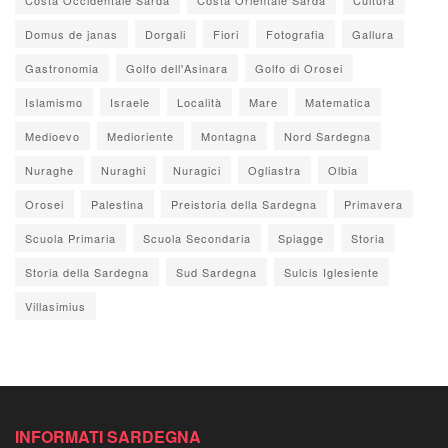
Domus de janas
Dorgali
Fiori
Fotografia
Gallura
Gastronomia
Golfo dell'Asinara
Golfo di Orosei
Islamismo
Israele
Località
Mare
Matematica
Medioevo
Medioriente
Montagna
Nord Sardegna
Nuraghe
Nuraghi
Nuragici
Ogliastra
Olbia
Orosei
Palestina
Preistoria della Sardegna
Primavera
Scuola Primaria
Scuola Secondaria
Spiagge
Storia
Storia della Sardegna
Sud Sardegna
Sulcis Iglesiente
Villasimius
INFORMATI SARDEGNA