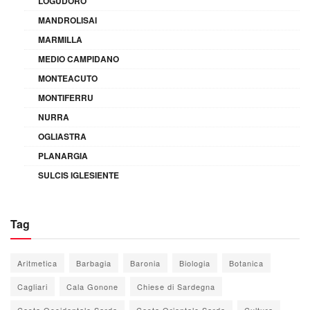
LOGUDORO
MANDROLISAI
MARMILLA
MEDIO CAMPIDANO
MONTEACUTO
MONTIFERRU
NURRA
OGLIASTRA
PLANARGIA
SULCIS IGLESIENTE
Tag
Aritmetica
Barbagia
Baronia
Biologia
Botanica
Cagliari
Cala Gonone
Chiese di Sardegna
Costa Occidentale Sarda
Costa Orientale Sarda
Cultura