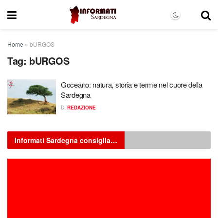
Home
»
bURGOS
Tag:
bURGOS
Goceano: natura, storia e terme nel cuore della
Sardegna
DI
REDAZIONE
Informati Sardegna consiglia…