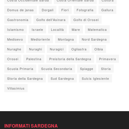
Domus de janas
Dorgali
Fiori
Fotografia
Gallura
Gastronomia
Golfo dell'Asinara
Golfo di Orosei
Islamismo
Israele
Località
Mare
Matematica
Medioevo
Medioriente
Montagna
Nord Sardegna
Nuraghe
Nuraghi
Nuragici
Ogliastra
Olbia
Orosei
Palestina
Preistoria della Sardegna
Primavera
Scuola Primaria
Scuola Secondaria
Spiagge
Storia
Storia della Sardegna
Sud Sardegna
Sulcis Iglesiente
Villasimius
INFORMATI SARDEGNA