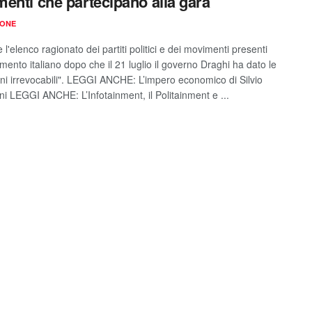
enti che partecipano alla gara
IONE
 l'elenco ragionato dei partiti politici e dei movimenti presenti
mento italiano dopo che il 21 luglio il governo Draghi ha dato le
oni irrevocabili". LEGGI ANCHE: L’impero economico di Silvio
ni LEGGI ANCHE: L’Infotainment, il Politainment e ...