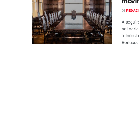
movim
DI
REDAZ
A seguire
nel parla
"dimissi
Berlusco