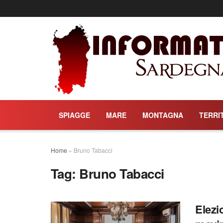
SPIAGGE
MARE
MONTAGNA
TERRI
Home
»
Bruno Tabacci
Tag:
Bruno Tabacci
Elezi