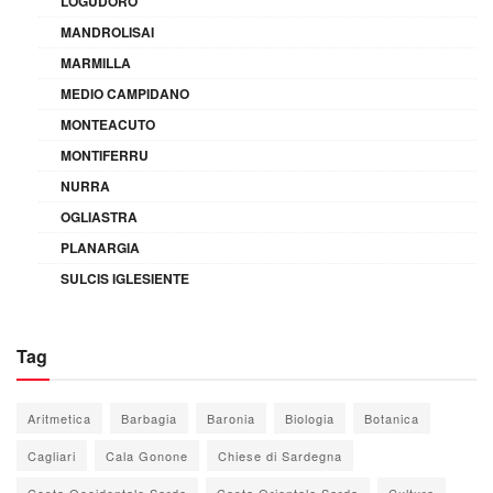
LOGUDORO
MANDROLISAI
MARMILLA
MEDIO CAMPIDANO
MONTEACUTO
MONTIFERRU
NURRA
OGLIASTRA
PLANARGIA
SULCIS IGLESIENTE
Tag
Aritmetica
Barbagia
Baronia
Biologia
Botanica
Cagliari
Cala Gonone
Chiese di Sardegna
Costa Occidentale Sarda
Costa Orientale Sarda
Cultura