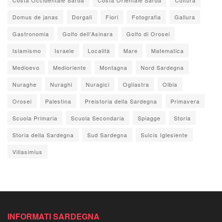
Domus de janas
Dorgali
Fiori
Fotografia
Gallura
Gastronomia
Golfo dell'Asinara
Golfo di Orosei
Islamismo
Israele
Località
Mare
Matematica
Medioevo
Medioriente
Montagna
Nord Sardegna
Nuraghe
Nuraghi
Nuragici
Ogliastra
Olbia
Orosei
Palestina
Preistoria della Sardegna
Primavera
Scuola Primaria
Scuola Secondaria
Spiagge
Storia
Storia della Sardegna
Sud Sardegna
Sulcis Iglesiente
Villasimius
INFORMATI SARDEGNA