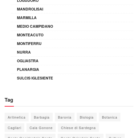
LOGUDORO
MANDROLISAI
MARMILLA
MEDIO CAMPIDANO
MONTEACUTO
MONTIFERRU
NURRA
OGLIASTRA
PLANARGIA
SULCIS IGLESIENTE
Tag
Aritmetica
Barbagia
Baronia
Biologia
Botanica
Cagliari
Cala Gonone
Chiese di Sardegna
Costa Occidentale Sarda
Costa Orientale Sarda
Cultura