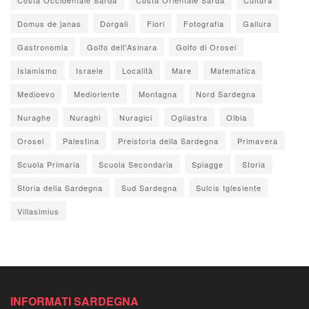
Domus de janas
Dorgali
Fiori
Fotografia
Gallura
Gastronomia
Golfo dell'Asinara
Golfo di Orosei
Islamismo
Israele
Località
Mare
Matematica
Medioevo
Medioriente
Montagna
Nord Sardegna
Nuraghe
Nuraghi
Nuragici
Ogliastra
Olbia
Orosei
Palestina
Preistoria della Sardegna
Primavera
Scuola Primaria
Scuola Secondaria
Spiagge
Storia
Storia della Sardegna
Sud Sardegna
Sulcis Iglesiente
Villasimius
INFORMATI SARDEGNA