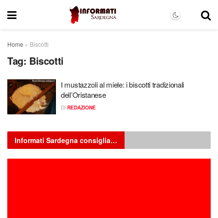
Home
»
Biscotti
Tag:
Biscotti
I mustazzoli al miele: i biscotti tradizionali
dell’Oristanese
DI
REDAZIONE
Informati Sardegna consiglia…