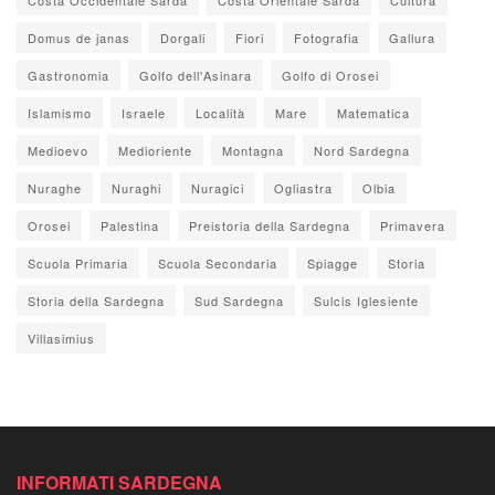
Domus de janas
Dorgali
Fiori
Fotografia
Gallura
Gastronomia
Golfo dell'Asinara
Golfo di Orosei
Islamismo
Israele
Località
Mare
Matematica
Medioevo
Medioriente
Montagna
Nord Sardegna
Nuraghe
Nuraghi
Nuragici
Ogliastra
Olbia
Orosei
Palestina
Preistoria della Sardegna
Primavera
Scuola Primaria
Scuola Secondaria
Spiagge
Storia
Storia della Sardegna
Sud Sardegna
Sulcis Iglesiente
Villasimius
INFORMATI SARDEGNA