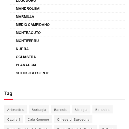
LOGUDORO
MANDROLISAI
MARMILLA
MEDIO CAMPIDANO
MONTEACUTO
MONTIFERRU
NURRA
OGLIASTRA
PLANARGIA
SULCIS IGLESIENTE
Tag
Aritmetica
Barbagia
Baronia
Biologia
Botanica
Cagliari
Cala Gonone
Chiese di Sardegna
Costa Occidentale Sarda
Costa Orientale Sarda
Cultura