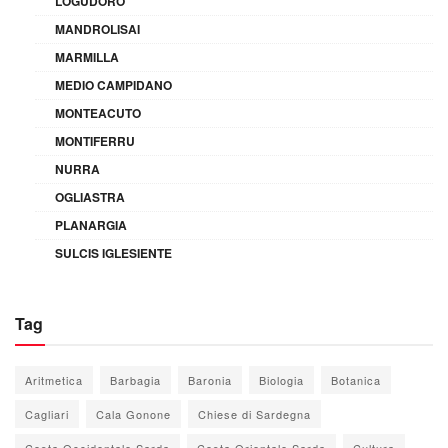
LOGUDORO
MANDROLISAI
MARMILLA
MEDIO CAMPIDANO
MONTEACUTO
MONTIFERRU
NURRA
OGLIASTRA
PLANARGIA
SULCIS IGLESIENTE
Tag
Aritmetica
Barbagia
Baronia
Biologia
Botanica
Cagliari
Cala Gonone
Chiese di Sardegna
Costa Occidentale Sarda
Costa Orientale Sarda
Cultura