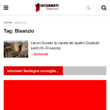
Home
»
Bisanzio
Tag:
Bisanzio
Lacon‑Gunale: la casata dei quattro Giudicati
sardi (IX–XI secolo)
DI
REDAZIONE
Informati Sardegna consiglia…