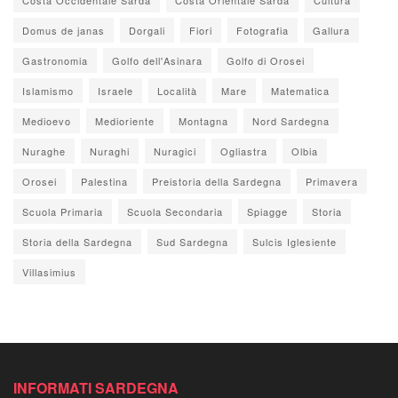
Domus de janas
Dorgali
Fiori
Fotografia
Gallura
Gastronomia
Golfo dell'Asinara
Golfo di Orosei
Islamismo
Israele
Località
Mare
Matematica
Medioevo
Medioriente
Montagna
Nord Sardegna
Nuraghe
Nuraghi
Nuragici
Ogliastra
Olbia
Orosei
Palestina
Preistoria della Sardegna
Primavera
Scuola Primaria
Scuola Secondaria
Spiagge
Storia
Storia della Sardegna
Sud Sardegna
Sulcis Iglesiente
Villasimius
INFORMATI SARDEGNA