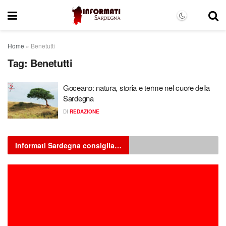
Home
»
Benetutti
Tag:
Benetutti
Goceano: natura, storia e terme nel cuore della
Sardegna
DI
REDAZIONE
Informati Sardegna consiglia…