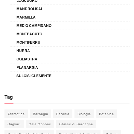
LOGUDORO
MANDROLISAI
MARMILLA
MEDIO CAMPIDANO
MONTEACUTO
MONTIFERRU
NURRA
OGLIASTRA
PLANARGIA
SULCIS IGLESIENTE
Tag
Aritmetica
Barbagia
Baronia
Biologia
Botanica
Cagliari
Cala Gonone
Chiese di Sardegna
Costa Occidentale Sarda
Costa Orientale Sarda
Cultura