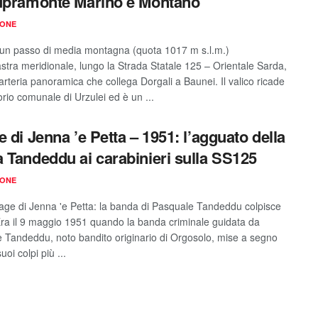
upramonte Marino e Montano
IONE
 un passo di media montagna (quota 1017 m s.l.m.)
astra meridionale, lungo la Strada Statale 125 – Orientale Sarda,
 arteria panoramica che collega Dorgali a Baunei. Il valico ricade
torio comunale di Urzulei ed è un ...
e di Jenna ’e Petta – 1951: l’agguato della
 Tandeddu ai carabinieri sulla SS125
IONE
rage di Jenna 'e Petta: la banda di Pasquale Tandeddu colpisce
ra il 9 maggio 1951 quando la banda criminale guidata da
 Tandeddu, noto bandito originario di Orgosolo, mise a segno
uoi colpi più ...