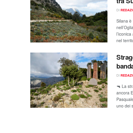
tra S
DI
REDAZ
Silana è
nell’Ogli
l’iconica
nel terri
Strag
banda
DI
REDAZ
🔫 La st
ancora E
Pasquale
uno dei s