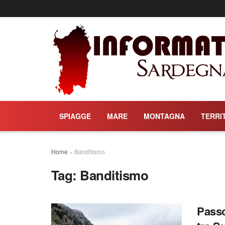
SPIAGGE
MARE
MONTAGNA
TERRI
Home
»
Banditismo
Tag:
Banditismo
Passo