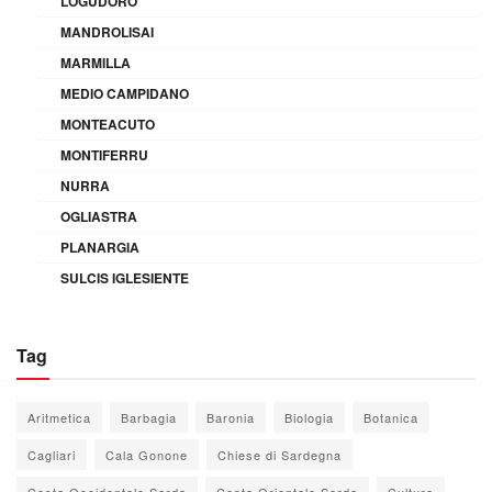
LOGUDORO
MANDROLISAI
MARMILLA
MEDIO CAMPIDANO
MONTEACUTO
MONTIFERRU
NURRA
OGLIASTRA
PLANARGIA
SULCIS IGLESIENTE
Tag
Aritmetica
Barbagia
Baronia
Biologia
Botanica
Cagliari
Cala Gonone
Chiese di Sardegna
Costa Occidentale Sarda
Costa Orientale Sarda
Cultura