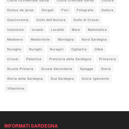
Domus de janas
Dorgali
Fiori
Fotografia
Gallura
Gastronomia
Golfo dell'Asinara
Golfo di Orosei
Islamismo
Israele
Località
Mare
Matematica
Medioevo
Medioriente
Montagna
Nord Sardegna
Nuraghe
Nuraghi
Nuragici
Ogliastra
Olbia
Orosei
Palestina
Preistoria della Sardegna
Primavera
Scuola Primaria
Scuola Secondaria
Spiagge
Storia
Storia della Sardegna
Sud Sardegna
Sulcis Iglesiente
Villasimius
INFORMATI SARDEGNA