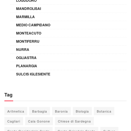
LOGUDORO
MANDROLISAI
MARMILLA
MEDIO CAMPIDANO
MONTEACUTO
MONTIFERRU
NURRA
OGLIASTRA
PLANARGIA
SULCIS IGLESIENTE
Tag
Aritmetica
Barbagia
Baronia
Biologia
Botanica
Cagliari
Cala Gonone
Chiese di Sardegna
Costa Occidentale Sarda
Costa Orientale Sarda
Cultura