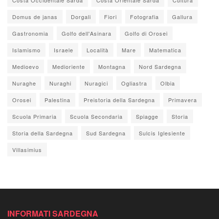
Domus de janas
Dorgali
Fiori
Fotografia
Gallura
Gastronomia
Golfo dell'Asinara
Golfo di Orosei
Islamismo
Israele
Località
Mare
Matematica
Medioevo
Medioriente
Montagna
Nord Sardegna
Nuraghe
Nuraghi
Nuragici
Ogliastra
Olbia
Orosei
Palestina
Preistoria della Sardegna
Primavera
Scuola Primaria
Scuola Secondaria
Spiagge
Storia
Storia della Sardegna
Sud Sardegna
Sulcis Iglesiente
Villasimius
INFORMATI SARDEGNA