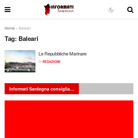
Home
»
Baleari
Tag:
Baleari
Le Repubbliche Marinare
DI
REDAZIONE
Informati Sardegna consiglia…