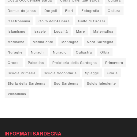
Domus de janas
Dorgali
Fiori
Fotografia
Gallura
Gastronomia
Golfo dell'Asinara
Golfo di Orosei
Islamismo
Israele
Località
Mare
Matematica
Medioevo
Medioriente
Montagna
Nord Sardegna
Nuraghe
Nuraghi
Nuragici
Ogliastra
Olbia
Orosei
Palestina
Preistoria della Sardegna
Primavera
Scuola Primaria
Scuola Secondaria
Spiagge
Storia
Storia della Sardegna
Sud Sardegna
Sulcis Iglesiente
Villasimius
INFORMATI SARDEGNA