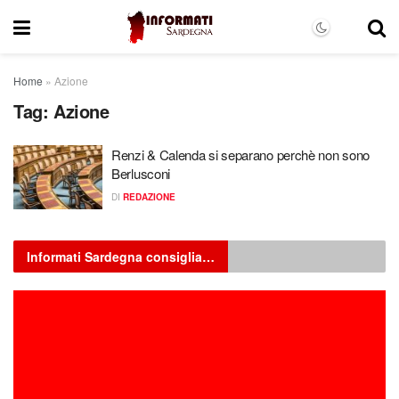
Home
»
Azione
Tag:
Azione
Renzi & Calenda si separano perchè non sono
Berlusconi
DI
REDAZIONE
Informati Sardegna consiglia…