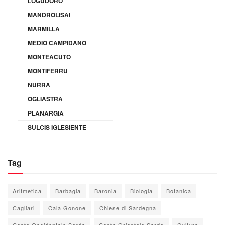
LOGUDORO
MANDROLISAI
MARMILLA
MEDIO CAMPIDANO
MONTEACUTO
MONTIFERRU
NURRA
OGLIASTRA
PLANARGIA
SULCIS IGLESIENTE
Tag
Aritmetica
Barbagia
Baronia
Biologia
Botanica
Cagliari
Cala Gonone
Chiese di Sardegna
Costa Occidentale Sarda
Costa Orientale Sarda
Cultura