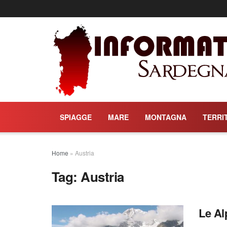
SPIAGGE
MARE
MONTAGNA
TERRI
Home
»
Austria
Tag:
Austria
Le Al