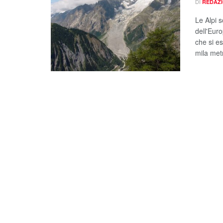
DI
REDAZ
Le Alpi 
dell'Euro
che si e
mila metr