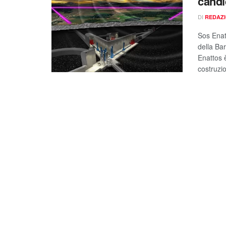
candi
DI
REDAZ
Sos Enat
della Bar
Enattos è
costruzio