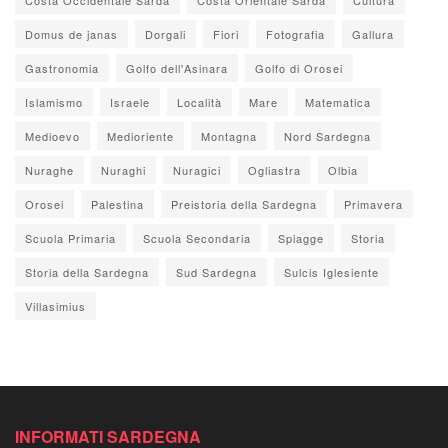
Domus de janas
Dorgali
Fiori
Fotografia
Gallura
Gastronomia
Golfo dell'Asinara
Golfo di Orosei
Islamismo
Israele
Località
Mare
Matematica
Medioevo
Medioriente
Montagna
Nord Sardegna
Nuraghe
Nuraghi
Nuragici
Ogliastra
Olbia
Orosei
Palestina
Preistoria della Sardegna
Primavera
Scuola Primaria
Scuola Secondaria
Spiagge
Storia
Storia della Sardegna
Sud Sardegna
Sulcis Iglesiente
Villasimius
INFORMATI SARDEGNA