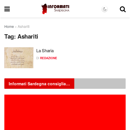
Home
»
Ashariti
Tag:
Ashariti
La Sharia
DI
REDAZIONE
Informati Sardegna consiglia…