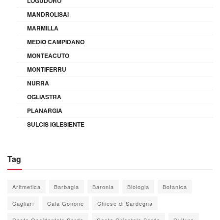
LOGUDORO
MANDROLISAI
MARMILLA
MEDIO CAMPIDANO
MONTEACUTO
MONTIFERRU
NURRA
OGLIASTRA
PLANARGIA
SULCIS IGLESIENTE
Tag
Aritmetica
Barbagia
Baronia
Biologia
Botanica
Cagliari
Cala Gonone
Chiese di Sardegna
Costa Occidentale Sarda
Costa Orientale Sarda
Cultura