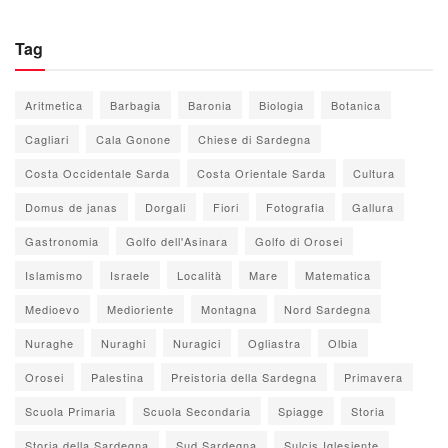
Tag
Aritmetica
Barbagia
Baronia
Biologia
Botanica
Cagliari
Cala Gonone
Chiese di Sardegna
Costa Occidentale Sarda
Costa Orientale Sarda
Cultura
Domus de janas
Dorgali
Fiori
Fotografia
Gallura
Gastronomia
Golfo dell'Asinara
Golfo di Orosei
Islamismo
Israele
Località
Mare
Matematica
Medioevo
Medioriente
Montagna
Nord Sardegna
Nuraghe
Nuraghi
Nuragici
Ogliastra
Olbia
Orosei
Palestina
Preistoria della Sardegna
Primavera
Scuola Primaria
Scuola Secondaria
Spiagge
Storia
Storia della Sardegna
Sud Sardegna
Sulcis Iglesiente