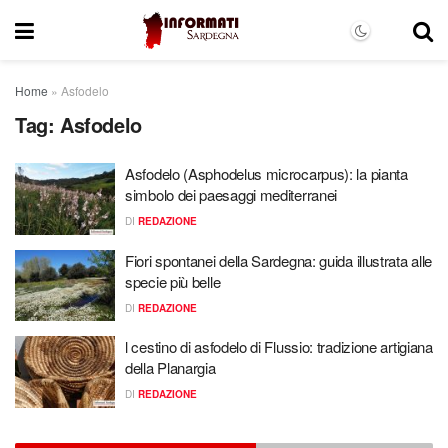
Home
»
Asfodelo
Tag:
Asfodelo
Asfodelo (Asphodelus microcarpus): la pianta
simbolo dei paesaggi mediterranei
DI
REDAZIONE
Fiori spontanei della Sardegna: guida illustrata alle
specie più belle
DI
REDAZIONE
l cestino di asfodelo di Flussio: tradizione artigiana
della Planargia
DI
REDAZIONE