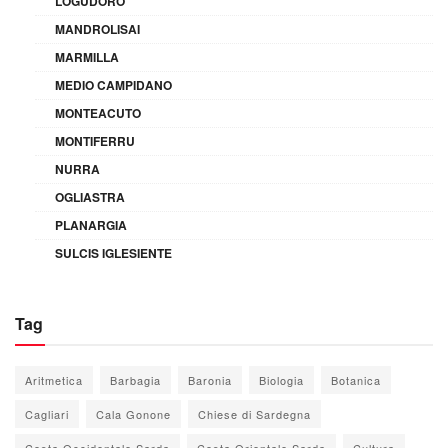
LOGUDORO
MANDROLISAI
MARMILLA
MEDIO CAMPIDANO
MONTEACUTO
MONTIFERRU
NURRA
OGLIASTRA
PLANARGIA
SULCIS IGLESIENTE
Tag
Aritmetica
Barbagia
Baronia
Biologia
Botanica
Cagliari
Cala Gonone
Chiese di Sardegna
Costa Occidentale Sarda
Costa Orientale Sarda
Cultura