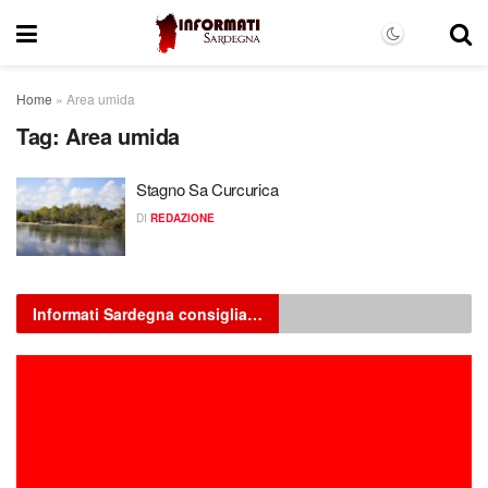
Home
»
Area umida
Tag:
Area umida
Stagno Sa Curcurica
DI
REDAZIONE
Informati Sardegna consiglia…