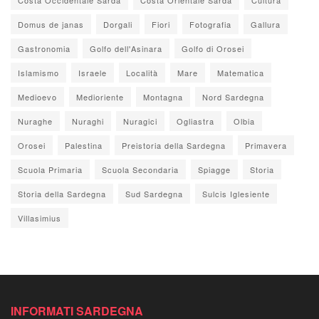
Domus de janas
Dorgali
Fiori
Fotografia
Gallura
Gastronomia
Golfo dell'Asinara
Golfo di Orosei
Islamismo
Israele
Località
Mare
Matematica
Medioevo
Medioriente
Montagna
Nord Sardegna
Nuraghe
Nuraghi
Nuragici
Ogliastra
Olbia
Orosei
Palestina
Preistoria della Sardegna
Primavera
Scuola Primaria
Scuola Secondaria
Spiagge
Storia
Storia della Sardegna
Sud Sardegna
Sulcis Iglesiente
Villasimius
INFORMATI SARDEGNA