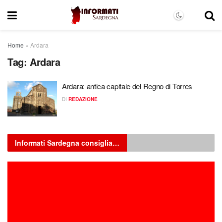
Home
»
Ardara
Tag:
Ardara
Ardara: antica capitale del Regno di Torres
DI
REDAZIONE
Informati Sardegna consiglia…