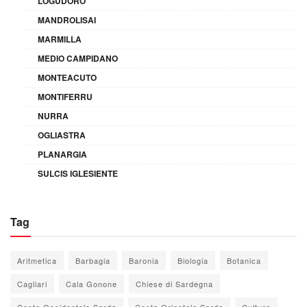
LOGUDORO
MANDROLISAI
MARMILLA
MEDIO CAMPIDANO
MONTEACUTO
MONTIFERRU
NURRA
OGLIASTRA
PLANARGIA
SULCIS IGLESIENTE
Tag
Aritmetica
Barbagia
Baronia
Biologia
Botanica
Cagliari
Cala Gonone
Chiese di Sardegna
Costa Occidentale Sarda
Costa Orientale Sarda
Cultura