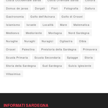
Domus de janas
Dorgali
Fiori
Fotografia
Gallura
Gastronomia
Golfo dell'Asinara
Golfo di Orosei
Islamismo
Israele
Località
Mare
Matematica
Medioevo
Medioriente
Montagna
Nord Sardegna
Nuraghe
Nuraghi
Nuragici
Ogliastra
Olbia
Orosei
Palestina
Preistoria della Sardegna
Primavera
Scuola Primaria
Scuola Secondaria
Spiagge
Storia
Storia della Sardegna
Sud Sardegna
Sulcis Iglesiente
Villasimius
INFORMATI SARDEGNA