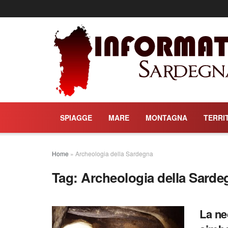
SPIAGGE
MARE
MONTAGNA
TERRI
Home
»
Archeologia della Sardegna
Tag:
Archeologia della Sarde
La ne