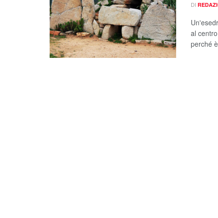
DI
REDAZ
Un'esedra
al centro
perché è