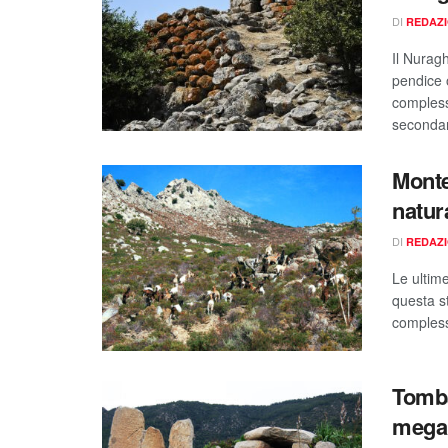
DI
REDAZ
Il Nuragh
pendice 
compless
secondari
Monte
natur
DI
REDAZ
Le ultime
questa st
compless
Tomba
megali