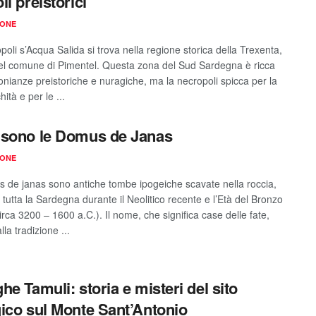
li preistorici
IONE
oli s’Acqua Salida si trova nella regione storica della Trexenta,
el comune di Pimentel. Questa zona del Sud Sardegna è ricca
monianze preistoriche e nuragiche, ma la necropoli spicca per la
hità e per le ...
sono le Domus de Janas
IONE
 de janas sono antiche tombe ipogeiche scavate nella roccia,
n tutta la Sardegna durante il Neolitico recente e l’Età del Bronzo
irca 3200 – 1600 a.C.). Il nome, che significa case delle fate,
lla tradizione ...
he Tamuli: storia e misteri del sito
ico sul Monte Sant’Antonio