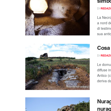
simbo
DI
REDAZ
La Necrop
a nord d
di testi
sua antic
Cosa 
DI
REDAZ
Le domus
diffuse i
Antico (c
deriva da
Nurag
nurag