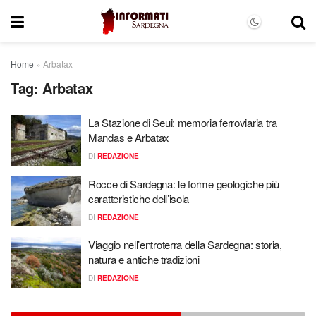
Home
»
Arbatax
Tag:
Arbatax
La Stazione di Seui: memoria ferroviaria tra
Mandas e Arbatax
DI
REDAZIONE
Rocce di Sardegna: le forme geologiche più
caratteristiche dell’isola
DI
REDAZIONE
Viaggio nell’entroterra della Sardegna: storia,
natura e antiche tradizioni
DI
REDAZIONE