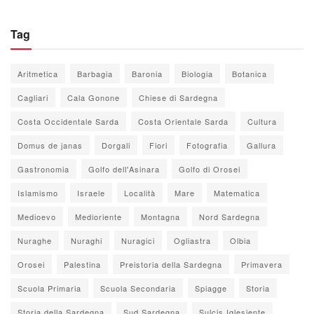
Tag
Aritmetica
Barbagia
Baronia
Biologia
Botanica
Cagliari
Cala Gonone
Chiese di Sardegna
Costa Occidentale Sarda
Costa Orientale Sarda
Cultura
Domus de janas
Dorgali
Fiori
Fotografia
Gallura
Gastronomia
Golfo dell'Asinara
Golfo di Orosei
Islamismo
Israele
Località
Mare
Matematica
Medioevo
Medioriente
Montagna
Nord Sardegna
Nuraghe
Nuraghi
Nuragici
Ogliastra
Olbia
Orosei
Palestina
Preistoria della Sardegna
Primavera
Scuola Primaria
Scuola Secondaria
Spiagge
Storia
Storia della Sardegna
Sud Sardegna
Sulcis Iglesiente