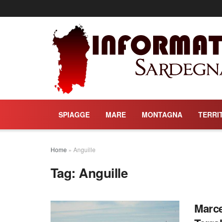
SPIAGGE
MARE
MONTAGNA
TERRI
Home
»
Anguille
Tag:
Anguille
Marce