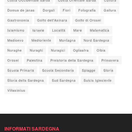
Domus de janas
Dorgali
Fiori
Fotografia
Gallura
Gastronomia
Golfo dell'Asinara
Golfo di Orosei
Islamismo
Israele
Località
Mare
Matematica
Medioevo
Medioriente
Montagna
Nord Sardegna
Nuraghe
Nuraghi
Nuragici
Ogliastra
Olbia
Orosei
Palestina
Preistoria della Sardegna
Primavera
Scuola Primaria
Scuola Secondaria
Spiagge
Storia
Storia della Sardegna
Sud Sardegna
Sulcis Iglesiente
Villasimius
INFORMATI SARDEGNA