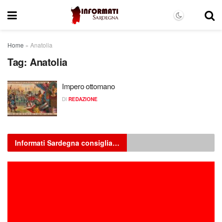
Home
»
Anatolia
Tag:
Anatolia
Impero ottomano
DI
REDAZIONE
Informati Sardegna consiglia…