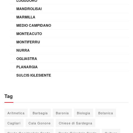
LOGUDORO
MANDROLISAI
MARMILLA
MEDIO CAMPIDANO
MONTEACUTO
MONTIFERRU
NURRA
OGLIASTRA
PLANARGIA
SULCIS IGLESIENTE
Tag
Aritmetica
Barbagia
Baronia
Biologia
Botanica
Cagliari
Cala Gonone
Chiese di Sardegna
Costa Occidentale Sarda
Costa Orientale Sarda
Cultura