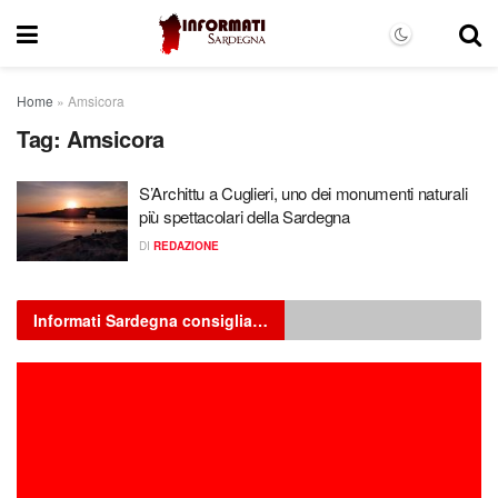
Home
»
Amsicora
Tag:
Amsicora
S’Archittu a Cuglieri, uno dei monumenti naturali
più spettacolari della Sardegna
DI
REDAZIONE
Informati Sardegna consiglia…