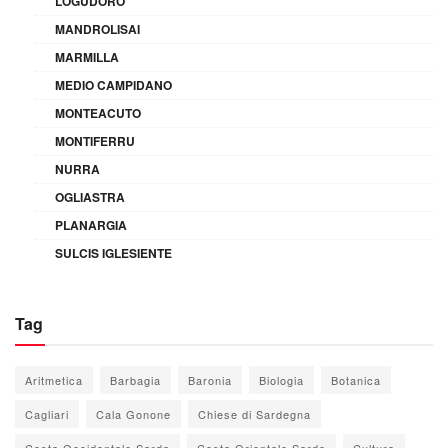
LOGUDORO
MANDROLISAI
MARMILLA
MEDIO CAMPIDANO
MONTEACUTO
MONTIFERRU
NURRA
OGLIASTRA
PLANARGIA
SULCIS IGLESIENTE
Tag
Aritmetica
Barbagia
Baronia
Biologia
Botanica
Cagliari
Cala Gonone
Chiese di Sardegna
Costa Occidentale Sarda
Costa Orientale Sarda
Cultura