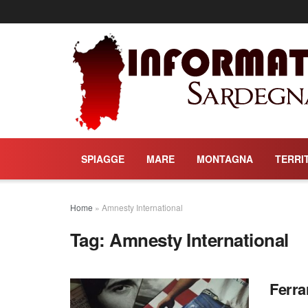
SPIAGGE
MARE
MONTAGNA
TERRI
Home
»
Amnesty International
Tag:
Amnesty International
Ferra