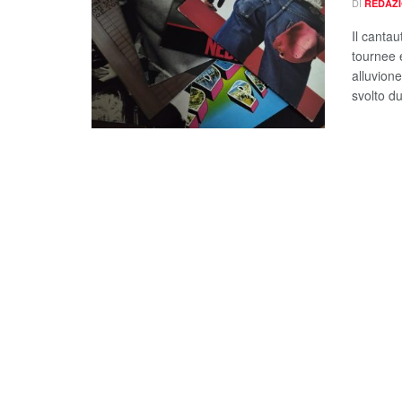
DI
REDAZ
Il canta
tournee 
alluvione
svolto du