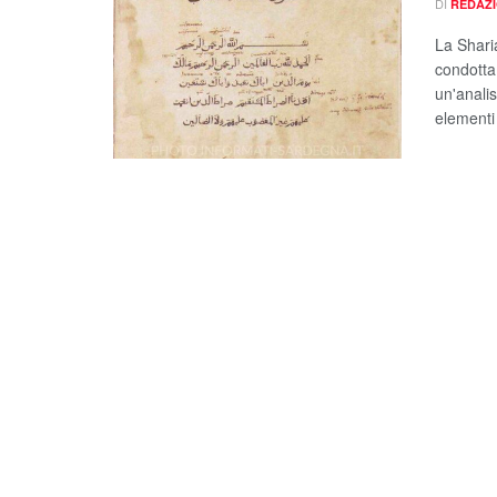
DI
REDAZ
La Sharia
condotta 
un'analis
elementi