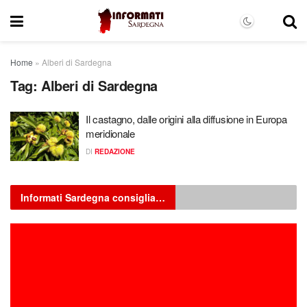
Home
»
Alberi di Sardegna
Tag:
Alberi di Sardegna
Il castagno, dalle origini alla diffusione in Europa
meridionale
DI
REDAZIONE
Informati Sardegna consiglia…