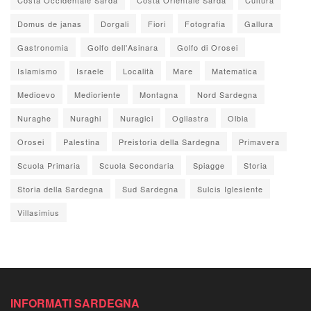
Domus de janas
Dorgali
Fiori
Fotografia
Gallura
Gastronomia
Golfo dell'Asinara
Golfo di Orosei
Islamismo
Israele
Località
Mare
Matematica
Medioevo
Medioriente
Montagna
Nord Sardegna
Nuraghe
Nuraghi
Nuragici
Ogliastra
Olbia
Orosei
Palestina
Preistoria della Sardegna
Primavera
Scuola Primaria
Scuola Secondaria
Spiagge
Storia
Storia della Sardegna
Sud Sardegna
Sulcis Iglesiente
Villasimius
INFORMATI SARDEGNA