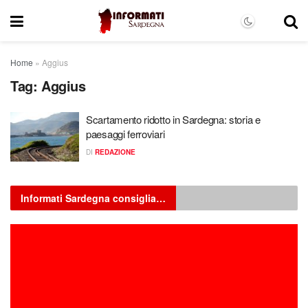
Home
»
Aggius
Tag:
Aggius
Scartamento ridotto in Sardegna: storia e
paesaggi ferroviari
DI
REDAZIONE
Informati Sardegna consiglia…