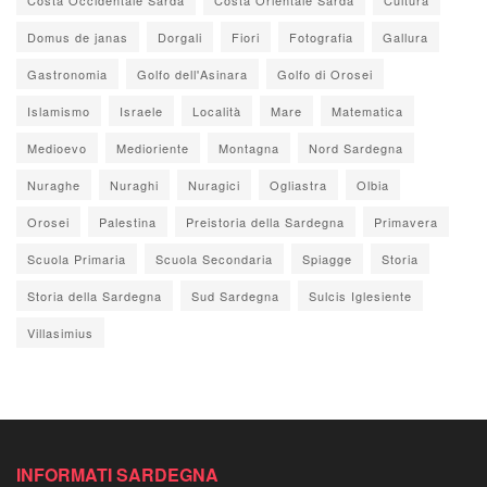
Domus de janas
Dorgali
Fiori
Fotografia
Gallura
Gastronomia
Golfo dell'Asinara
Golfo di Orosei
Islamismo
Israele
Località
Mare
Matematica
Medioevo
Medioriente
Montagna
Nord Sardegna
Nuraghe
Nuraghi
Nuragici
Ogliastra
Olbia
Orosei
Palestina
Preistoria della Sardegna
Primavera
Scuola Primaria
Scuola Secondaria
Spiagge
Storia
Storia della Sardegna
Sud Sardegna
Sulcis Iglesiente
Villasimius
INFORMATI SARDEGNA