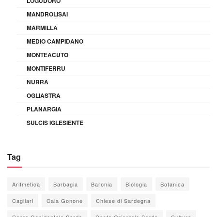
LOGUDORO
MANDROLISAI
MARMILLA
MEDIO CAMPIDANO
MONTEACUTO
MONTIFERRU
NURRA
OGLIASTRA
PLANARGIA
SULCIS IGLESIENTE
Tag
Aritmetica
Barbagia
Baronia
Biologia
Botanica
Cagliari
Cala Gonone
Chiese di Sardegna
Costa Occidentale Sarda
Costa Orientale Sarda
Cultura