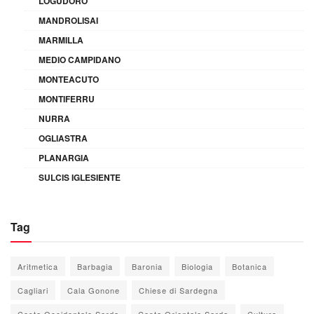
LOGUDORO
MANDROLISAI
MARMILLA
MEDIO CAMPIDANO
MONTEACUTO
MONTIFERRU
NURRA
OGLIASTRA
PLANARGIA
SULCIS IGLESIENTE
Tag
Aritmetica
Barbagia
Baronia
Biologia
Botanica
Cagliari
Cala Gonone
Chiese di Sardegna
Costa Occidentale Sarda
Costa Orientale Sarda
Cultura