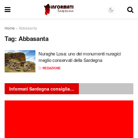
Home
»
Abbasanta
Tag:
Abbasanta
Nuraghe Losa: uno dei monumenti nuragici
meglio conservati della Sardegna
DI
REDAZIONE
Informati Sardegna consiglia…