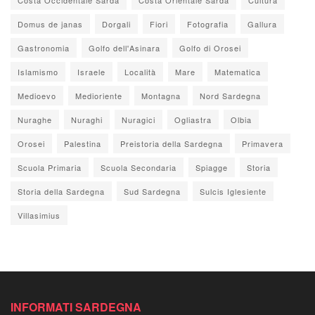
Domus de janas
Dorgali
Fiori
Fotografia
Gallura
Gastronomia
Golfo dell'Asinara
Golfo di Orosei
Islamismo
Israele
Località
Mare
Matematica
Medioevo
Medioriente
Montagna
Nord Sardegna
Nuraghe
Nuraghi
Nuragici
Ogliastra
Olbia
Orosei
Palestina
Preistoria della Sardegna
Primavera
Scuola Primaria
Scuola Secondaria
Spiagge
Storia
Storia della Sardegna
Sud Sardegna
Sulcis Iglesiente
Villasimius
INFORMATI SARDEGNA