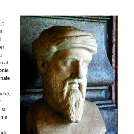
e”)
il
l
per
a
o al
onie
onale
nchè,
r
 si
come
ondo