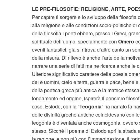
LE PRE-FILOSOFIE: RELIGIONE, ARTE, POE
Per capire il sorgere e lo sviluppo della filosofia d
alla religione e alle condizioni socio-politiche di 
della filosofia i poeti ebbero, presso i Greci, g
spirituale dell’uomo, specialmente con
Omero
e
eventi fantastici, già si ritrova d’altro canto un s
della misura. Di rilievo è anche l’arte della moti
narrare una serie di fatti ma ne ricerca anche le ca
Ulteriore significativo carattere della poesia ome
dei e uomini, cielo e terra, guerra e pace, bene e m
della poetica greca più antica è la matrice stess
fondamento ed origine, ispirerà il pensiero filosof
cose. Esiodo, con la “
Teogonia
” ha narrato la nas
delle divinità greche antiche coincidevano con l
teogonia è diventata anche cosmogonia, ovvero s
stesso. Sicchè il poema di Esiodo aprì la strada
la ragione, e non più con l’immaginazione, il “princ