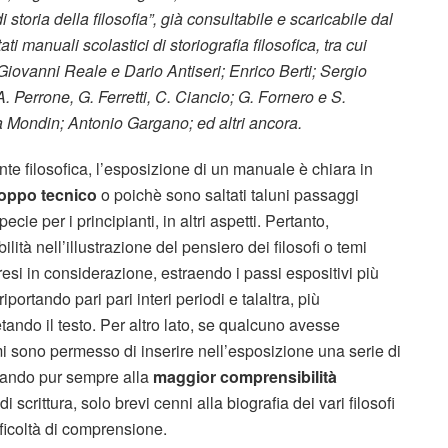
storia della filosofia”, già consultabile e scaricabile dal
ati manuali scolastici di storiografia filosofica, tra cui
iovanni Reale e Dario Antiseri; Enrico Berti; Sergio
A. Perrone, G. Ferretti, C. Ciancio; G. Fornero e S.
sta Mondin; Antonio Gargano; ed altri ancora.
rente filosofica, l’esposizione di un manuale è chiara in
roppo tecnico
o poichè sono saltati taluni passaggi
specie per i principianti, in altri aspetti. Pertanto,
lità nell’illustrazione del pensiero dei filosofi o temi
 presi in considerazione, estraendo i passi espositivi più
iportando pari pari interi periodi e talaltra, più
ndo il testo. Per altro lato, se qualcuno avesse
 sono permesso di inserire nell’esposizione una serie di
irando pur sempre alla
maggior comprensibilità
 scrittura, solo brevi cenni alla biografia dei vari filosofi
ficoltà di comprensione.