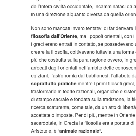
dell’intera civiltà occidentale, incamminatasi da a
in una direzione alquanto diversa da quella orien
Non sono mancati invero tentativi di far derivare
filosofia dall’Oriente
, ma i popoli orientali, con i
i greci erano entrati in contatto, se possedevano
creare la filosofia, coltivavano tuttavia una forma 
più che costruita sulla pura ragione ovvero, in gre
arrecati dagli orientali nell’ambito delle conosce
egiziani, l’astronomia dai babilonesi, l’alfabeto d
soprattutto pratiche
mentre i primi filosofi greci
trasformarle in teorie razionali, organiche e sist
di stampo sacrale e fondata sulla tradizione, la fi
ricerca scaturente, come tale, da un atto di libert
accettate o imposte. Per di più, mentre in Oriente 
sacerdotale, in Grecia la filosofia era a portata di
Aristotele, è “
animale razionale
“.