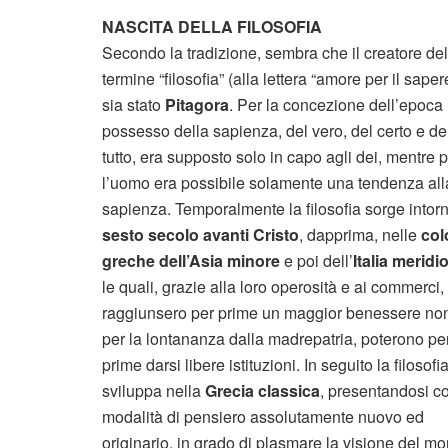
NASCITA DELLA FILOSOFIA
Secondo la tradizione, sembra che il creatore del
termine “filosofia” (alla lettera “amore per il saper
sia stato
Pitagora
. Per la concezione dell’epoca 
possesso della sapienza, del vero, del certo e de
tutto, era supposto solo in capo agli dei, mentre 
l’uomo era possibile solamente una tendenza all
sapienza. Temporalmente la filosofia sorge intorn
sesto secolo avanti Cristo
, dapprima, nelle
col
greche dell’Asia minore
e poi dell’
Italia meridi
le quali, grazie alla loro operosità e ai commerci,
raggiunsero per prime un maggior benessere no
per la lontananza dalla madrepatria, poterono pe
prime darsi libere istituzioni. In seguito la filosofia
sviluppa nella
Grecia classica
, presentandosi 
modalità di pensiero assolutamente nuovo ed
originario, in grado di plasmare la visione del m