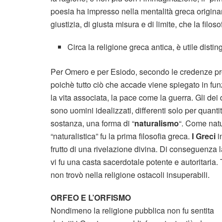
poesia ha impresso nella mentalità greca originari
giustizia, di giusta misura e di limite, che la fil
Circa la religione greca antica, è utile disting
Per Omero e per Esiodo, secondo le credenze propr
poichè tutto ciò che accade viene spiegato in fun
la vita associata, la pace come la guerra. Gli dei 
sono uomini idealizzati, differenti solo per quanti
sostanza, una forma di “
naturalismo
“. Come natu
“naturalistica” fu la prima filosofia greca.
I Greci
i
frutto di una rivelazione divina
. Di conseguenza la
vi fu una casta sacerdotale potente e autoritaria. 
non trovò nella religione ostacoli insuperabili.
ORFEO E L’ORFISMO
Nondimeno la religione pubblica non fu sentita