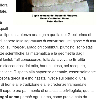
llora
tale.
la
 quali
 un tipo di sapienza analoga a quella dei Greci prima di
di sapere fatta soprattutto di convinzioni religiose e di miti
co, sul “
logos
“. Maggiori contributi, piuttosto, sono stati
nze scientifiche: la matematica e la geometria dagli
ai fenici. Tali conoscenze, tuttavia, avevano
finalità
, distaccandosi dal mito, hanno inteso, nel recepirle,
ematiche. Rispetto alla sapienza orientale, essenzialmente
losofia greca si è indirizzata invece sul piano di una
à di fronte alle tradizione e alle credenze tramandate,
il sapere era patrimonio di una casta privilegiata, quella
ogni uomo
perchè ogni uomo, come proclamato da