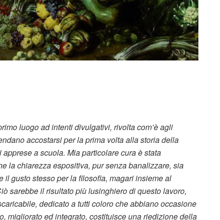
rimo luogo ad intenti divulgativi, rivolta com’è agli
endano accostarsi per la prima volta alla storia della
i apprese a scuola. Mia particolare cura è stata
che la chiarezza espositiva, pur senza banalizzare, sia
 il gusto stesso per la filosofia, magari insieme al
iò sarebbe il risultato più lusinghiero di questo lavoro,
scaricabile, dedicato a tutti coloro che abbiano occasione
rato, migliorato ed integrato, costituisce una riedizione della