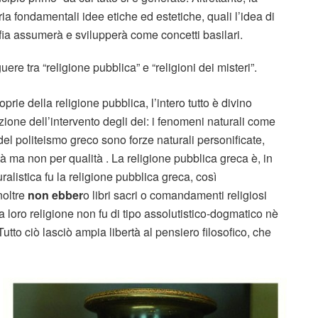
a fondamentali idee etiche ed estetiche, quali l’idea di
osofia assumerà e svilupperà come concetti basilari.
uere tra “religione pubblica” e “religioni dei misteri”.
ie della religione pubblica, l’intero tutto è divino
zione dell’intervento degli dei: i fenomeni naturali come
del politeismo greco sono forze naturali personificate,
tà ma non per qualità . La religione pubblica greca è, in
ralistica fu la religione pubblica greca, così
noltre
non ebber
o libri sacri o comandamenti religiosi
 loro religione non fu di tipo assolutistico-dogmatico nè
Tutto ciò lasciò ampia libertà al pensiero filosofico, che