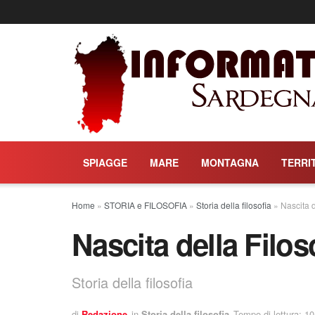
SPIAGGE
MARE
MONTAGNA
TERRI
Home
»
STORIA e FILOSOFIA
»
Storia della filosofia
»
Nascita d
Nascita della Filos
Storia della filosofia
di
Redazione
in
Storia della filosofia
Tempo di lettura: 10