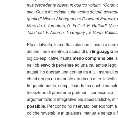
mia precedente opera, in quattro volumi, “Corso di 
sito “Ousia.it”, redatta sulla scorta dei più accredit
quelli di Nicola Abbagnano e Giovanni Fornero; G
Moravia; L.Tornatore, G. Polizzi, E. Ruffaldi; V. e 
Tassinari; F. Adorno, T. Gregory , V. Verra; Batti
Più di talvolta, in merito a ciascun filosofo o cor
alcune linee mentre, a causa di un
linguaggio t
logico-esplicativi, risulta
meno comprensibile
, 
nell’obiettivo di pervenire ad una più ampia leggibi
trattati, ho operato una cernita fra tutti i manuali
chiari ora da un manuale ora da un altro, talvolta r
frequentemente, semplificando ma anche completa
intenzione di prenderne parimenti conoscenza, mi
argomentazioni integrative più specialistiche, m
possibile
. Per contro ho riservato, per economia di
poichè rinvenibile in qualsiasi manuale senza dif