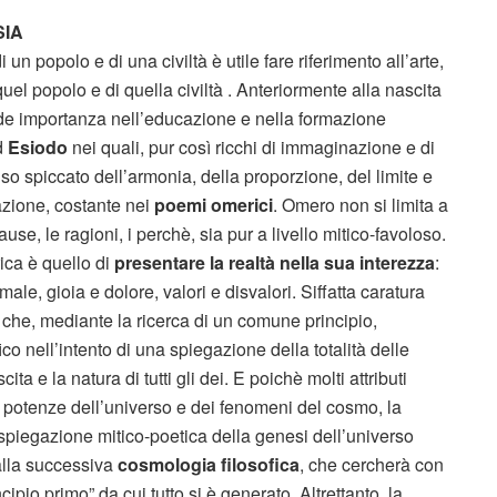
SIA
i un popolo e di una civiltà è utile fare riferimento all’arte,
quel popolo e di quella civiltà . Anteriormente alla nascita
rande importanza nell’educazione e nella formazione
d
Esiodo
nei quali, pur così ricchi di immaginazione e di
enso spiccato dell’armonia, della proporzione, del limite e
vazione, costante nei
poemi omerici
. Omero non si limita a
use, le ragioni, i perchè, sia pur a livello mitico-favoloso.
rica è quello di
presentare la realtà nella sua interezza
:
ale, gioia e dolore, valori e disvalori. Siffatta caratura
a che, mediante la ricerca di un comune principio,
ico nell’intento di una spiegazione della totalità delle
cita e la natura di tutti gli dei. E poichè molti attributi
e potenze dell’universo e dei fenomeni del cosmo, la
piegazione mitico-poetica della genesi dell’universo
 alla successiva
cosmologia filosofica
, che cercherà con
ipio primo” da cui tutto si è generato. Altrettanto, la