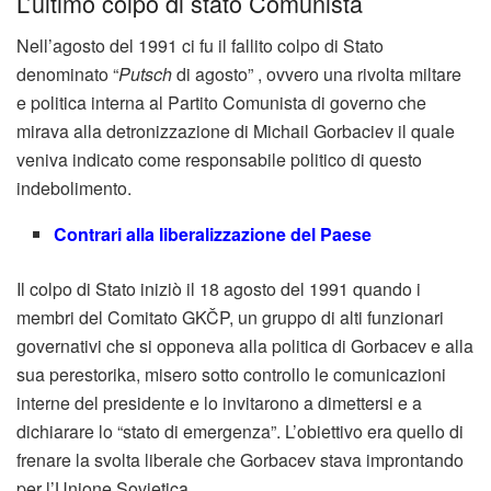
L’ultimo colpo di stato Comunista
Nell’agosto del 1991 ci fu il fallito colpo di Stato
denominato “
Putsch
di agosto” , ovvero una rivolta miltare
e politica interna al Partito Comunista di governo che
mirava alla detronizzazione di Michail Gorbaciev il quale
veniva indicato come responsabile politico di questo
indebolimento.
Contrari alla liberalizzazione del Paese
Il colpo di Stato iniziò il 18 agosto del 1991 quando
i
membri del Comitato GKČP, un gruppo di alti funzionari
governativi che si opponeva alla politica di Gorbacev e alla
sua perestorika, misero sotto controllo le comunicazioni
interne del presidente e lo invitarono a dimettersi e a
dichiarare lo “stato di emergenza”. L’obiettivo era quello di
frenare la svolta liberale che Gorbacev stava improntando
per l’Unione Sovietica.