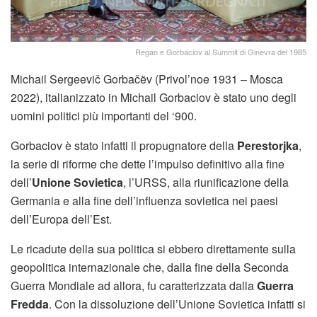
Regan e Gorbaciov al Summit di Ginevra del 1985
Michail Sergeevič Gorbačëv (Privol’noe 1931 – Mosca
2022), italianizzato in Michail Gorbaciov è stato uno degli
uomini politici più importanti del ‘900.
Gorbaciov è stato infatti il propugnatore della
Perestorjka
,
la serie di riforme che dette l’impulso definitivo alla fine
dell’
Unione Sovietica
, l’URSS, alla riunificazione della
Germania e alla fine dell’influenza sovietica nei paesi
dell’Europa dell’Est.
Le ricadute della sua politica si ebbero direttamente sulla
geopolitica internazionale che, dalla fine della Seconda
Guerra Mondiale ad allora, fu caratterizzata dalla
Guerra
Fredda
. Con la dissoluzione dell’Unione Sovietica infatti si