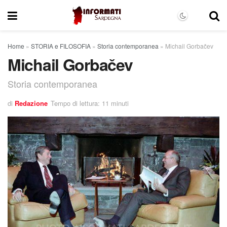
Home
»
STORIA e FILOSOFIA
»
Storia contemporanea
»
Michail Gorbačev
Michail Gorbačev
Storia contemporanea
di
Redazione
Tempo di lettura: 11 minuti