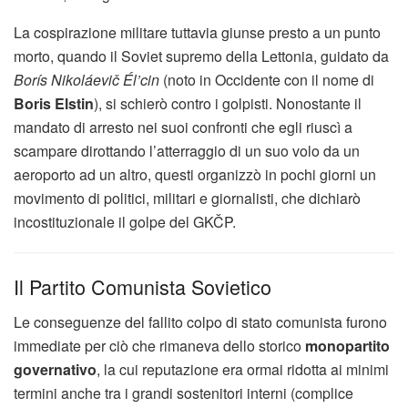
La cospirazione militare tuttavia giunse presto a un punto
morto, quando il Soviet supremo della Lettonia, guidato da
Borís Nikoláevič Él’cin
(noto in Occidente con il nome di
Boris Elstin
), si schierò contro i golpisti. Nonostante il
mandato di arresto nei suoi confronti che egli riuscì a
scampare dirottando l’atterraggio di un suo volo da un
aeroporto ad un altro, questi organizzò in pochi giorni un
movimento di politici, militari e giornalisti, che dichiarò
incostituzionale il golpe del GKČP.
Il Partito Comunista Sovietico
Le conseguenze del fallito colpo di stato comunista furono
immediate per ciò che rimaneva dello storico
monopartito
governativo
, la cui reputazione era ormai ridotta ai minimi
termini anche tra i grandi sostenitori interni (complice