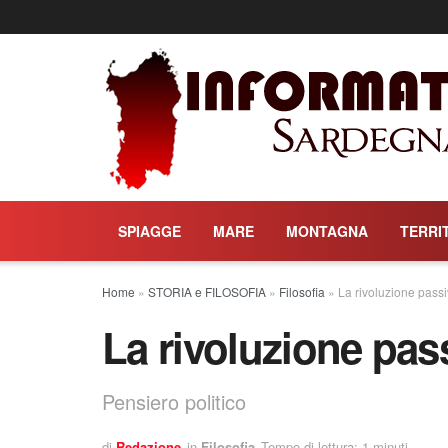
SPIAGGE
MARE
MONTAGNA
TERRI
Home
»
STORIA e FILOSOFIA
»
Filosofia
»
La rivoluzione pass
La rivoluzione pas
Pensiero politico
di
Redazione
in
Filosofia
Tempo di lettura: 1 minuti