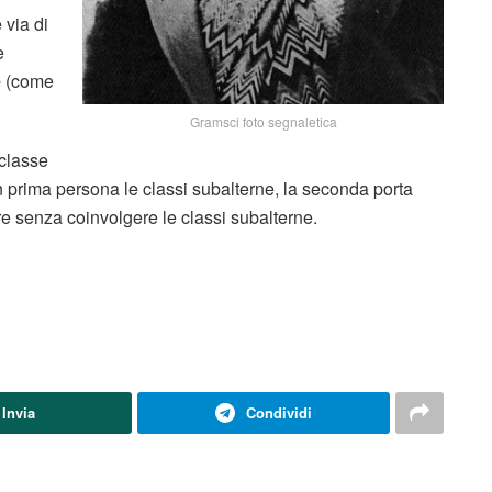
 via di
e
e
(come
Gramsci foto segnaletica
 classe
n prima persona le classi subalterne, la seconda porta
e senza coinvolgere le classi subalterne.
Invia
Condividi