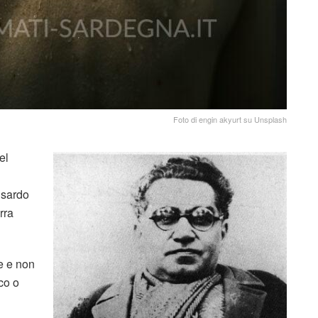
Foto di engin akyurt su Unsplash
el
e sardo
rra
e e non
co o