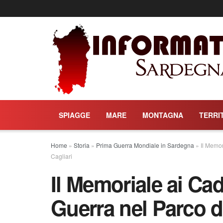
SPIAGGE
MARE
MONTAGNA
TERRI
Home
»
Storia
»
Prima Guerra Mondiale in Sardegna
»
Il Memo
Cagliari
Il Memoriale ai Ca
Guerra nel Parco 