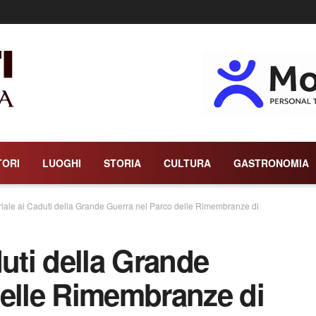
TORI
LUOGHI
STORIA
CULTURA
GASTRONOMIA
riale ai Caduti della Grande Guerra nel Parco delle Rimembranze di
duti della Grande
delle Rimembranze di