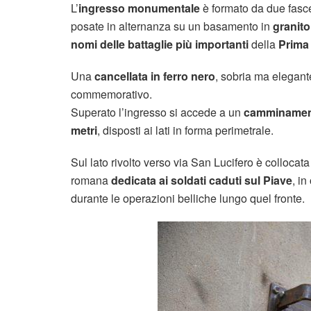
L’
ingresso monumentale
è formato da due fasce 
posate in alternanza su un basamento in
granito
nomi delle battaglie più importanti
della
Prima
Una
cancellata in ferro nero
, sobria ma elegante
commemorativo.
Superato l’ingresso si accede a un
camminament
metri
, disposti ai lati in forma perimetrale.
Sul lato rivolto verso via San Lucifero è collocat
romana
dedicata ai soldati caduti sul Piave
, in
durante le operazioni belliche lungo quel fronte.