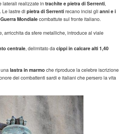
laterali realizzate in
trachite e pietra di Serrenti
,
. Le lastre di
pietra di Serrenti
recano incisi gli
anni e i
 Guerra Mondiale
combattute sul fronte italiano.
, arricchita da sfere metalliche, introduce al viale
o centrale
, delimitato da
cippi in calcare alti 1,40
a una
lastra in marmo
che riproduce la celebre iscrizione
 onore dei combattenti sardi e italiani che persero la vita