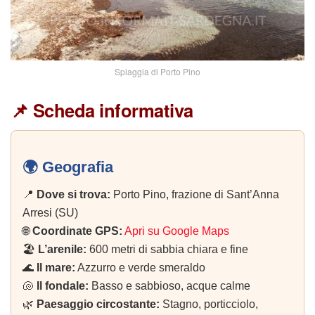
Spiaggia di Porto Pino
📌 Scheda informativa
🌍 Geografia
📍
Dove si trova:
Porto Pino, frazione di Sant’Anna
Arresi (SU)
🌐
Coordinate GPS:
Apri su Google Maps
🏖️
L’arenile:
600 metri di sabbia chiara e fine
🌊
Il mare:
Azzurro e verde smeraldo
🐚
Il fondale:
Basso e sabbioso, acque calme
🌿
Paesaggio circostante:
Stagno, porticciolo,