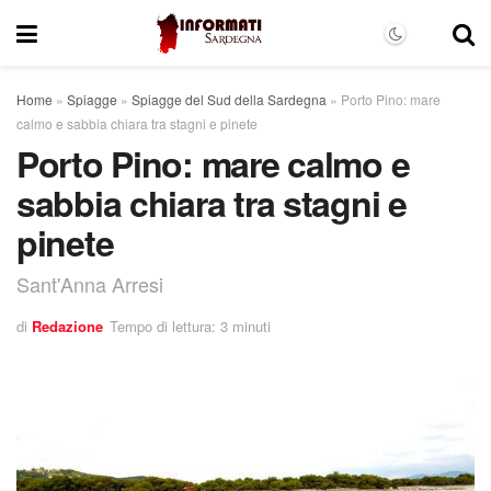
Home
»
Spiagge
»
Spiagge del Sud della Sardegna
»
Porto Pino: mare
calmo e sabbia chiara tra stagni e pinete
Porto Pino: mare calmo e
sabbia chiara tra stagni e
pinete
Sant'Anna Arresi
di
Redazione
Tempo di lettura: 3 minuti