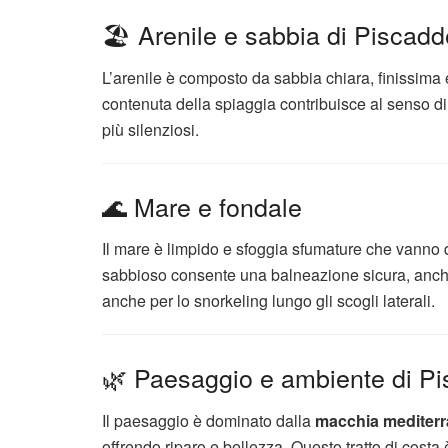
🏖️ Arenile e sabbia di Piscad
L’arenile è composto da sabbia chiara, finissima 
contenuta della spiaggia contribuisce al senso di 
più silenziosi.
🌊 Mare e fondale
Il mare è limpido e sfoggia sfumature che vanno d
sabbioso consente una balneazione sicura, anche 
anche per lo snorkeling lungo gli scogli laterali.
🌿 Paesaggio e ambiente di P
Il paesaggio è dominato dalla
macchia mediter
offrendo riparo e bellezza. Questo tratto di cost