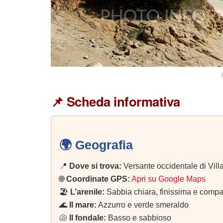
📌 Scheda informativa
🌍 Geografia
📍
Dove si trova:
Versante occidentale di Vill
🌐
Coordinate GPS:
Apri su Google Maps
🏖️
L’arenile:
Sabbia chiara, finissima e compa
🌊
Il mare:
Azzurro e verde smeraldo
🐚
Il fondale:
Basso e sabbioso