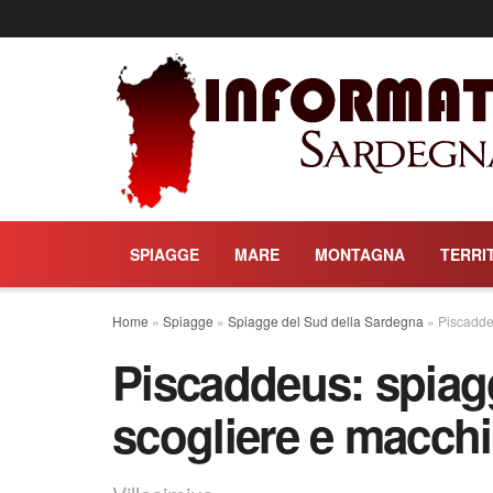
SPIAGGE
MARE
MONTAGNA
TERRI
Home
»
Spiagge
»
Spiagge del Sud della Sardegna
»
Piscaddeu
Piscaddeus: spiagg
scogliere e macch