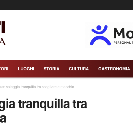
TORI
LUOGHI
STORIA
CULTURA
GASTRONOMIA
s: spiaggia tranquilla tra scogliere e macchia
ia tranquilla tra
ia