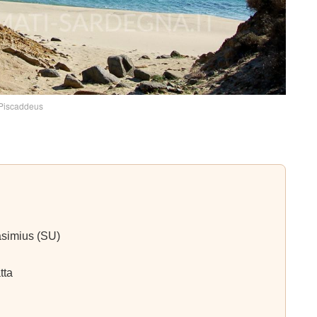
Piscaddeus
asimius (SU)
tta