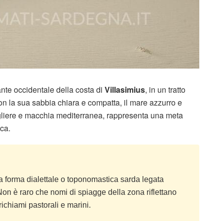
ante occidentale della costa di
Villasimius
, in un tratto
on la sua sabbia chiara e compatta, il mare azzurro e
gliere e macchia mediterranea, rappresenta una meta
ica.
 forma dialettale o toponomastica sarda legata
on è raro che nomi di spiagge della zona riflettano
richiami pastorali e marini.