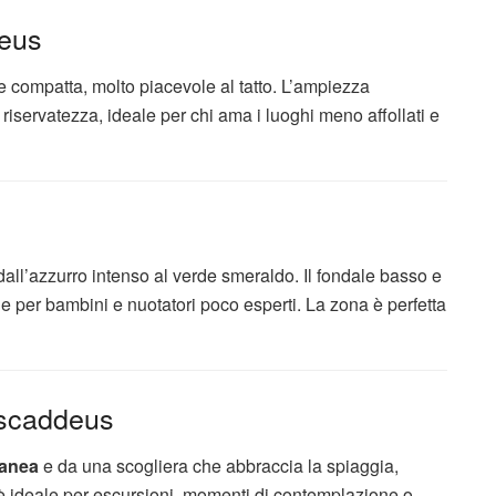
deus
e compatta, molto piacevole al tatto. L’ampiezza
riservatezza, ideale per chi ama i luoghi meno affollati e
all’azzurro intenso al verde smeraldo. Il fondale basso e
per bambini e nuotatori poco esperti. La zona è perfetta
iscaddeus
ranea
e da una scogliera che abbraccia la spiaggia,
a è ideale per escursioni, momenti di contemplazione o