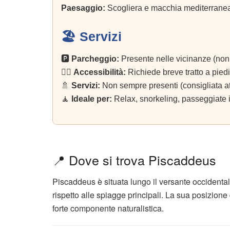
Paesaggio:
Scogliera e macchia mediterrane
🏖️ Servizi
🅿️
Parcheggio:
Presente nelle vicinanze (no
🚶‍♂️
Accessibilità:
Richiede breve tratto a piedi
🚿
Servizi:
Non sempre presenti (consigliata at
🧘
Ideale per:
Relax, snorkeling, passeggiate in
📍 Dove si trova Piscaddeus
Piscaddeus è situata lungo il versante occidentale
rispetto alle spiagge principali. La sua posizione
forte componente naturalistica.