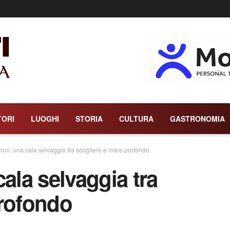
TORI
LUOGHI
STORIA
CULTURA
GASTRONOMIA
oni: una cala selvaggia tra scogliere e mare profondo
ala selvaggia tra
profondo