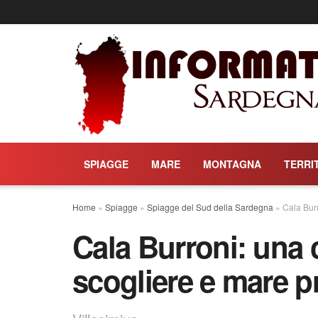
SPIAGGE
MARE
MONTAGNA
TERRI
Home
»
Spiagge
»
Spiagge del Sud della Sardegna
»
Cala Burr
Cala Burroni: una c
scogliere e mare 