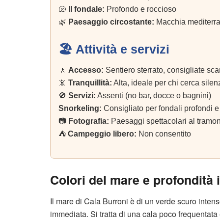
🐚
Il fondale:
Profondo e roccioso
🌿
Paesaggio circostante:
Macchia mediterran
🏖️ Attività e servizi
🚶
Accesso:
Sentiero sterrato, consigliate sca
📵
Tranquillità:
Alta, ideale per chi cerca silen
🚫
Servizi:
Assenti (no bar, docce o bagnini)
Snorkeling:
Consigliato per fondali profondi e
📷
Fotografia:
Paesaggi spettacolari al tramo
⛺
Campeggio libero:
Non consentito
Colori del mare e profondità
Il mare di Cala Burroni è di un verde scuro intens
immediata. Si tratta di una cala poco frequentata e