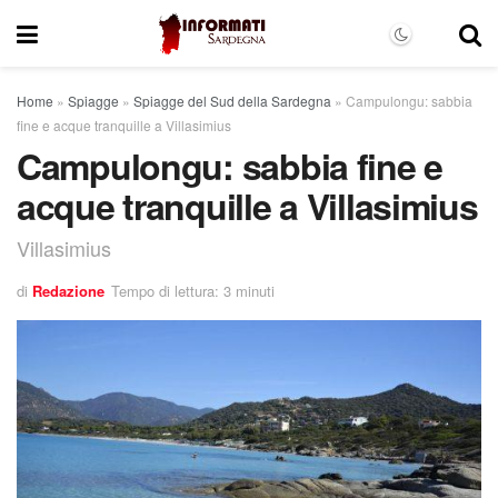
Home
»
Spiagge
»
Spiagge del Sud della Sardegna
»
Campulongu: sabbia
fine e acque tranquille a Villasimius
Campulongu: sabbia fine e
acque tranquille a Villasimius
Villasimius
di
Redazione
Tempo di lettura: 3 minuti