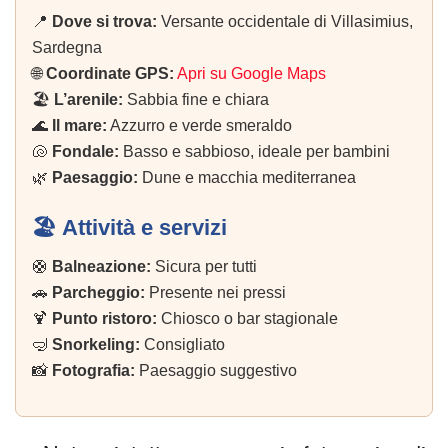
📍
Dove si trova:
Versante occidentale di Villasimius,
Sardegna
🌐
Coordinate GPS:
Apri su Google Maps
🏖️
L’arenile:
Sabbia fine e chiara
🌊
Il mare:
Azzurro e verde smeraldo
🐚
Fondale:
Basso e sabbioso, ideale per bambini
🌿
Paesaggio:
Dune e macchia mediterranea
🏖️ Attività e servizi
🛟
Balneazione:
Sicura per tutti
🚗
Parcheggio:
Presente nei pressi
🍹
Punto ristoro:
Chiosco o bar stagionale
🤿
Snorkeling:
Consigliato
📸
Fotografia:
Paesaggio suggestivo