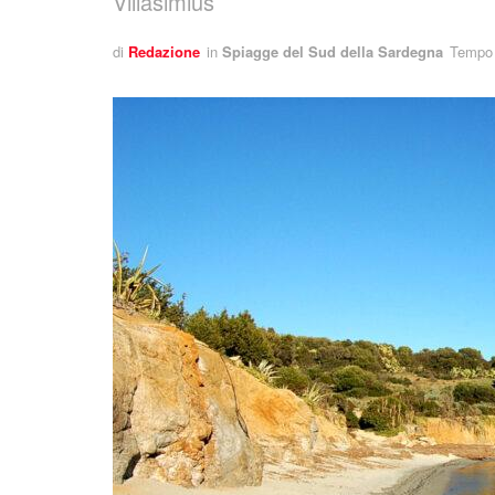
Villasimius
di
Redazione
in
Spiagge del Sud della Sardegna
Tempo d