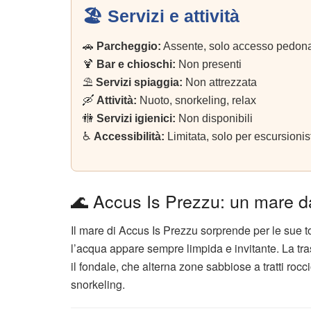
🏖️ Servizi e attività
🚗
Parcheggio:
Assente, solo accesso pedona
🍹
Bar e chioschi:
Non presenti
⛱️
Servizi spiaggia:
Non attrezzata
🛶
Attività:
Nuoto, snorkeling, relax
🚻
Servizi igienici:
Non disponibili
♿
Accessibilità:
Limitata, solo per escursionis
🌊 Accus Is Prezzu: un mare dai
Il mare di Accus Is Prezzu sorprende per le sue ton
l’acqua appare sempre limpida e invitante. La tra
il fondale, che alterna zone sabbiose a tratti roc
snorkeling.