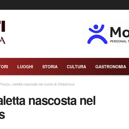
TORI
LUOGHI
STORIA
CULTURA
GASTRONOMIA
Prezzu, caletta nascosta nel cuore di Villasimius
aletta nascosta nel
s