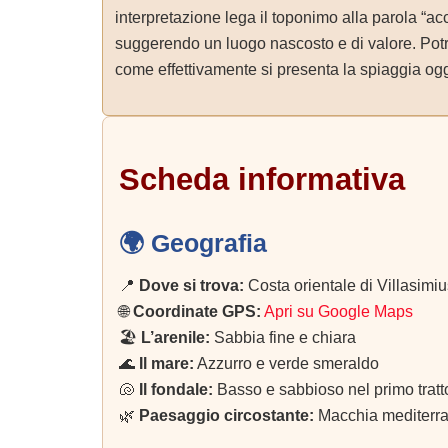
interpretazione lega il toponimo alla parola “acc
suggerendo un luogo nascosto e di valore. Potreb
come effettivamente si presenta la spiaggia ogg
Scheda informativa
🌍 Geografia
📍
Dove si trova:
Costa orientale di Villasimi
🌐
Coordinate GPS:
Apri su Google Maps
🏖️
L’arenile:
Sabbia fine e chiara
🌊
Il mare:
Azzurro e verde smeraldo
🐚
Il fondale:
Basso e sabbioso nel primo tratto
🌿
Paesaggio circostante:
Macchia mediterra