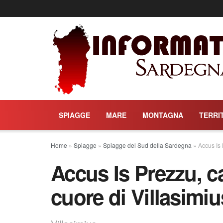
SPIAGGE
MARE
MONTAGNA
TERRI
Home
»
Spiagge
»
Spiagge del Sud della Sardegna
»
Accus Is 
Accus Is Prezzu, c
cuore di Villasimiu