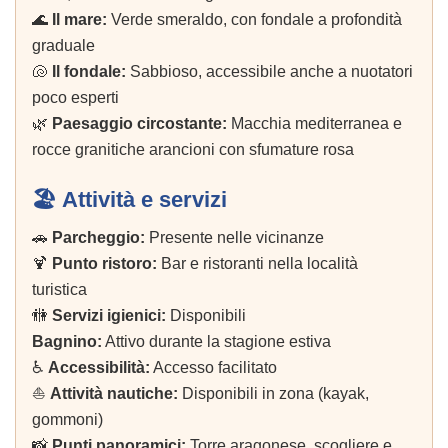
🌊
Il mare:
Verde smeraldo, con fondale a profondità
graduale
🐚
Il fondale:
Sabbioso, accessibile anche a nuotatori
poco esperti
🌿
Paesaggio circostante:
Macchia mediterranea e
rocce granitiche arancioni con sfumature rosa
🏖️ Attività e servizi
🚗
Parcheggio:
Presente nelle vicinanze
🍹
Punto ristoro:
Bar e ristoranti nella località
turistica
🚻
Servizi igienici:
Disponibili
Bagnino:
Attivo durante la stagione estiva
♿
Accessibilità:
Accesso facilitato
⛵
Attività nautiche:
Disponibili in zona (kayak,
gommoni)
📸
Punti panoramici:
Torre aragonese, scogliere e