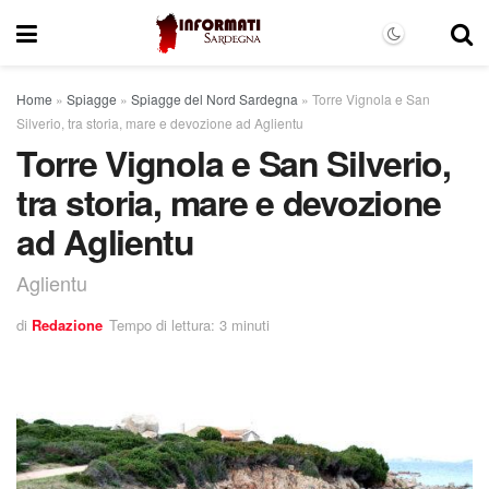
Home
»
Spiagge
»
Spiagge del Nord Sardegna
»
Torre Vignola e San
Silverio, tra storia, mare e devozione ad Aglientu
Torre Vignola e San Silverio,
tra storia, mare e devozione
ad Aglientu
Aglientu
di
Redazione
Tempo di lettura: 3 minuti