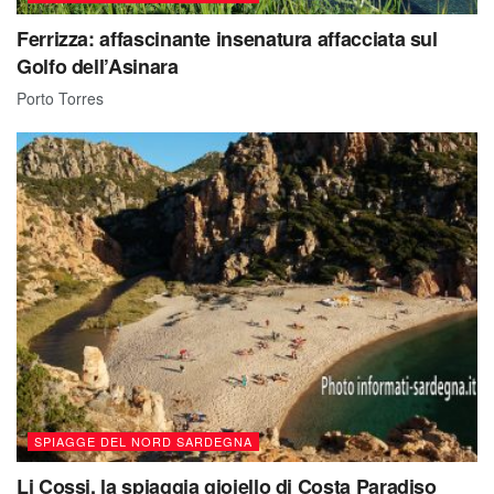
Ferrizza: affascinante insenatura affacciata sul
Golfo dell’Asinara
Porto Torres
SPIAGGE DEL NORD SARDEGNA
Li Cossi, la spiaggia gioiello di Costa Paradiso