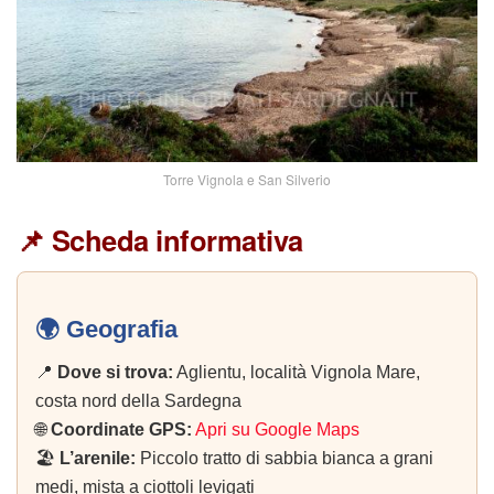
Torre Vignola e San Silverio
📌 Scheda informativa
🌍 Geografia
📍
Dove si trova:
Aglientu, località Vignola Mare,
costa nord della Sardegna
🌐
Coordinate GPS:
Apri su Google Maps
🏖️
L’arenile:
Piccolo tratto di sabbia bianca a grani
medi, mista a ciottoli levigati