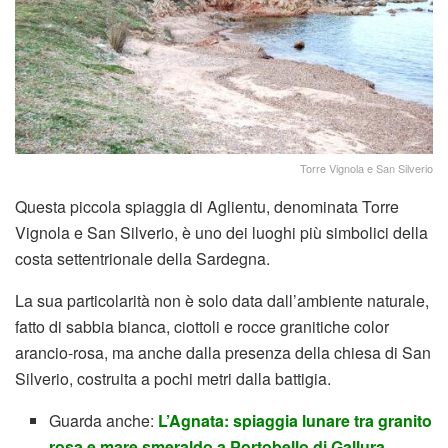
Torre Vignola e San Silverio
Questa piccola spiaggia di Aglientu, denominata Torre
Vignola e San Silverio, è uno dei luoghi più simbolici della
costa settentrionale della Sardegna.
La sua particolarità non è solo data dall’ambiente naturale,
fatto di sabbia bianca, ciottoli e rocce granitiche color
arancio-rosa, ma anche dalla presenza della chiesa di San
Silverio, costruita a pochi metri dalla battigia.
Guarda anche:
L’Agnata: spiaggia lunare tra granito
rosa e mare smeraldo a Portobello di Gallura