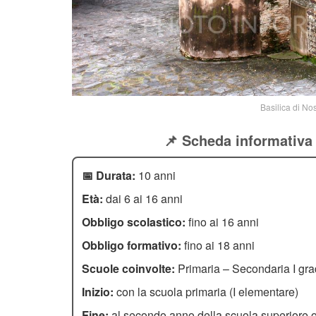
Basilica di No
📌 Scheda informativa 
📅 Durata:
10 anni
Età:
dai 6 ai 16 anni
Obbligo scolastico:
fino ai 16 anni
Obbligo formativo:
fino ai 18 anni
Scuole coinvolte:
Primaria – Secondaria I gra
Inizio:
con la scuola primaria (I elementare)
Fine:
al secondo anno della scuola superiore o