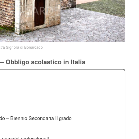
stra Signora di Bonarcado
– Obbligo scolastico in Italia
do – Biennio Secondaria II grado
 percorsi professionali