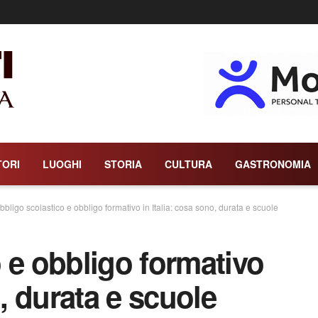
TORI
LUOGHI
STORIA
CULTURA
GASTRONOMIA
bbligo scolastico e obbligo formativo in Italia: cosa sono, durata e scuole
 e obbligo formativo
o, durata e scuole