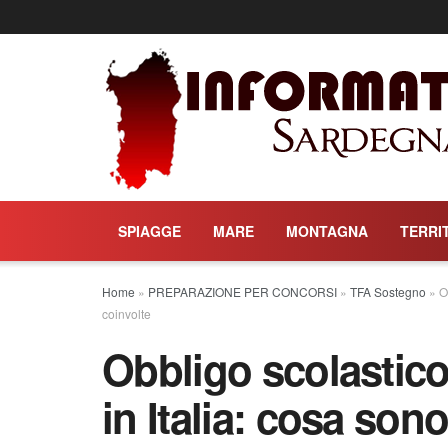
SPIAGGE
MARE
MONTAGNA
TERRI
Home
»
PREPARAZIONE PER CONCORSI
»
TFA Sostegno
»
O
coinvolte
Obbligo scolastico
in Italia: cosa son