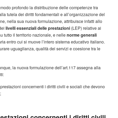
in modo profondo la distribuzione delle competenze tra
la tutela dei diritti fondamentali e all’organizzazione del
ne, nella sua nuova formulazione, attribuisce infatti allo
dei
livelli essenziali delle prestazioni
(LEP) relative ai
u tutto il territorio nazionale, e nelle
norme generali
aria entro cui si muove l’intero sistema educativo italiano.
are uguaglianza, qualità dei servizi e coesione tra le
dunque, la nuova formulazione dell’art.117 assegna alla
ti:
prestazioni concernenti i diritti civili e sociali che devono
;
restazioni concernenti i diritti civili