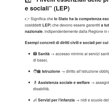
e sociali” (LEP)
👉 Significa che
lo Stato ha la competenza esc
cosiddetti
LEP
) che devono essere garantiti
a tu
nazionale
, indipendentemente dalla Regione in 
Esempi concreti di diritti civili e sociali per cui
🏥
Sanità
→ accesso minimo ai servizi sanita
di base).
🧑‍🏫
Istruzione
→ diritto all’istruzione obblig
👵
Assistenza sociale e welfare
→ assegni 
disabilità.
👶
Servizi per l’infanzia
→ nidi e scuole del