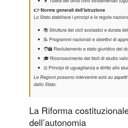
🧍 Tutela dei diritti civili fondamentali (ug
👉 Norme generali dell’istruzione
Lo Stato stabilisce i principi e le regole nazion
📚 Struttura dei cicli scolastici e durata de
📝 Programmi nazionali e obiettivi di app
🧑‍🏫 Reclutamento e stato giuridico dei d
🎓 Riconoscimento dei titoli di studio validi 
⚖️ Principi di uguaglianza e diritto allo stud
Le Regioni possono intervenire solo su aspetti or
dallo Stato.
La Riforma costituzionale
dell’autonomia