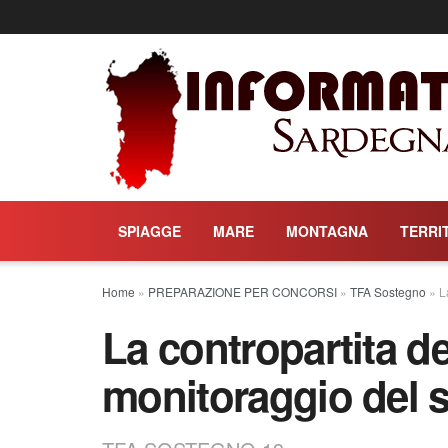
SPIAGGE
MARE
MONTAGNA
TERRI
Home
»
PREPARAZIONE PER CONCORSI
»
TFA Sostegno
»
L
La contropartita de
monitoraggio del 