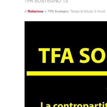
TFA SOSTEGNO 13
di
Redazione
in
TFA Sostegno
Tempo di lettura: 5 minuti