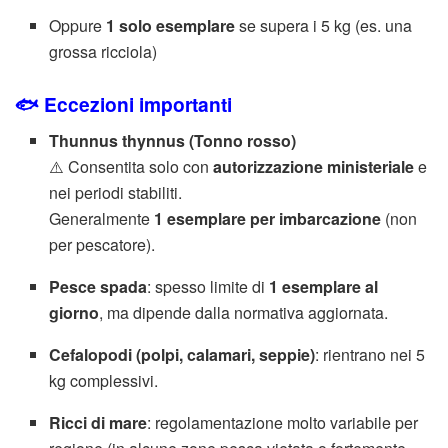
Oppure
1 solo esemplare
se supera i 5 kg (es. una
grossa ricciola)
🐟 Eccezioni importanti
Thunnus thynnus
(Tonno rosso)
⚠️ Consentita solo con
autorizzazione ministeriale
e
nei periodi stabiliti.
Generalmente
1 esemplare per imbarcazione
(non
per pescatore).
Pesce spada
: spesso limite di
1 esemplare al
giorno
, ma dipende dalla normativa aggiornata.
Cefalopodi (polpi, calamari, seppie)
: rientrano nei 5
kg complessivi.
Ricci di mare
: regolamentazione molto variabile per