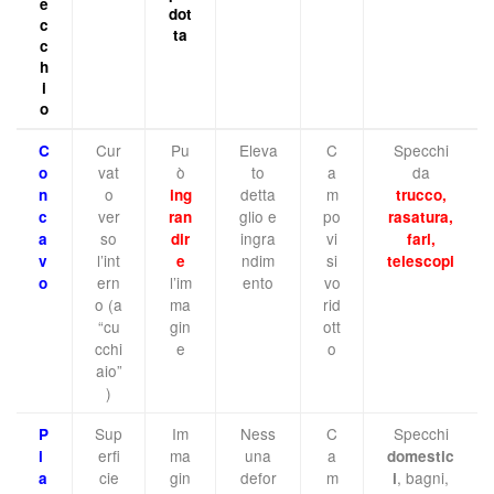
e
dot
c
ta
c
h
i
o
Cur
Pu
Eleva
C
Specchi
C
vat
ò
to
a
da
o
o
detta
m
n
ing
trucco,
ver
glio e
po
c
ran
rasatura,
so
ingra
vi
a
dir
fari,
l’int
ndim
si
v
e
telescopi
ern
l’im
ento
vo
o
o (a
ma
rid
“cu
gin
ott
cchi
e
o
aio”
)
Sup
Im
Ness
C
Specchi
P
erfi
ma
una
a
i
domestic
cie
gin
defor
m
, bagni,
a
i