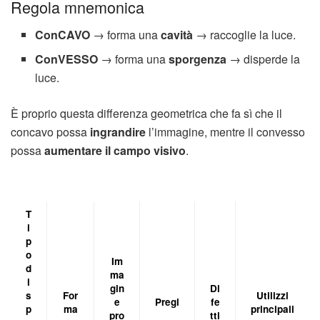
Regola mnemonica
ConCAVO
→ forma una
cavità
→ raccoglie la luce.
ConVESSO
→ forma una
sporgenza
→ disperde la
luce.
È proprio questa differenza geometrica che fa sì che il
concavo possa
ingrandire
l’immagine, mentre il convesso
possa
aumentare il campo visivo
.
T
i
p
o
Im
d
ma
i
gin
Di
s
For
Utilizzi
e
Pregi
fe
p
ma
principali
pro
tti