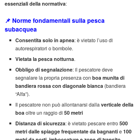
essenziali della normativa
:
📌 Norme fondamentali sulla pesca
subacquea
Consentita solo in apnea
: è vietato l’uso di
autorespiratori o bombole.
Vietata la pesca notturna
.
Obbligo di segnalazione
: il pescatore deve
segnalare la propria presenza con
boa munita di
bandiera rossa con diagonale bianca
(bandiera
“Alfa”).
Il pescatore non può allontanarsi dalla
verticale della
boa
oltre un raggio di
50 metri
Distanza di sicurezza
: è vietato pescare entro
500
metri dalle spiagge frequentate da bagnanti
e
100
metri da porti, imboccature e zone di transito