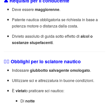
👤 Requisiti per il conducente
Deve essere
maggiorenne
.
Patente nautica obbligatoria se richiesta in base a
potenza motore o distanza dalla costa.
Divieto assoluto di guida sotto effetto di
alcol o
sostanze stupefacenti
.
🏄‍♂️ Obblighi per lo sciatore nautico
Indossare
giubbotto salvagente omologato
.
Utilizzare sci e attrezzatura in buone condizioni.
È
vietat
o praticare sci nautico:
Di
notte