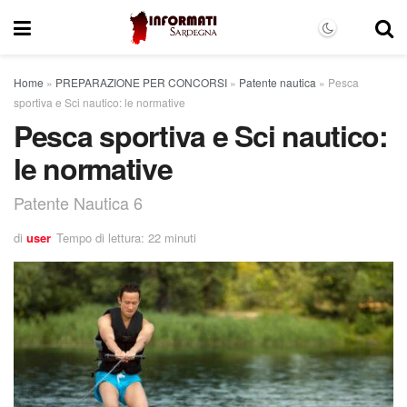
Home
»
PREPARAZIONE PER CONCORSI
»
Patente nautica
»
Pesca
sportiva e Sci nautico: le normative
Pesca sportiva e Sci nautico:
le normative
Patente Nautica 6
di
user
Tempo di lettura: 22 minuti