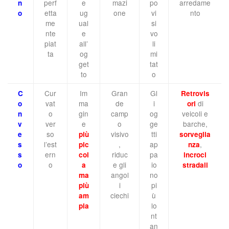
perf
e
mazi
po
arredame
n
etta
ug
one
vi
nto
o
me
ual
si
nte
e
vo
piat
all’
li
ta
og
mi
get
tat
to
o
Cur
Im
Gran
Gl
C
Retrovis
vat
ma
de
i
di
o
ori
o
gin
camp
og
veicoli e
n
ver
e
o
ge
barche,
v
so
visivo
tti
e
più
sorveglia
l’est
,
ap
,
s
pic
nza
ern
riduc
pa
s
col
incroci
o
e gli
io
o
a
stradali
angol
no
ma
i
pi
più
ciechi
ù
am
lo
pia
nt
an