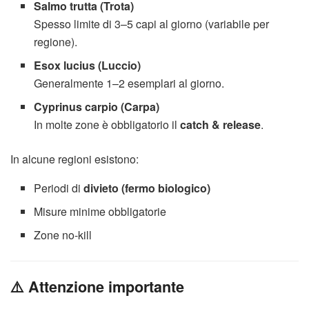
Salmo trutta
(Trota)
Spesso limite di 3–5 capi al giorno (variabile per
regione).
Esox lucius
(Luccio)
Generalmente 1–2 esemplari al giorno.
Cyprinus carpio
(Carpa)
In molte zone è obbligatorio il
catch & release
.
In alcune regioni esistono:
Periodi di
divieto (fermo biologico)
Misure minime obbligatorie
Zone no-kill
⚠️ Attenzione importante