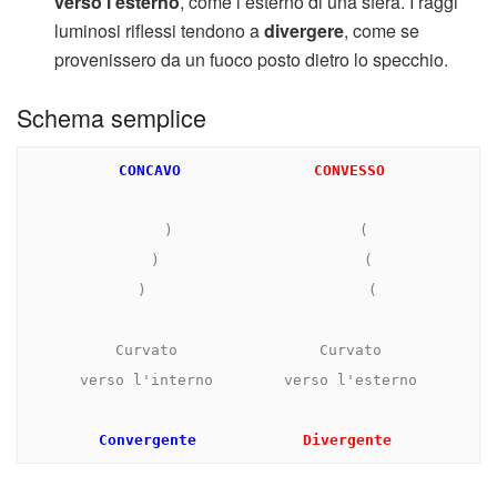
verso l’esterno
, come l’esterno di una sfera. I raggi
luminosi riflessi tendono a
divergere
, come se
provenissero da un fuoco posto dietro lo specchio.
Schema semplice
CONCAVO
 CONVESSO
    )                     (

   )                       (

  )                         (

Curvato                Curvato

verso l'interno        verso l'esterno

Convergente
Divergente