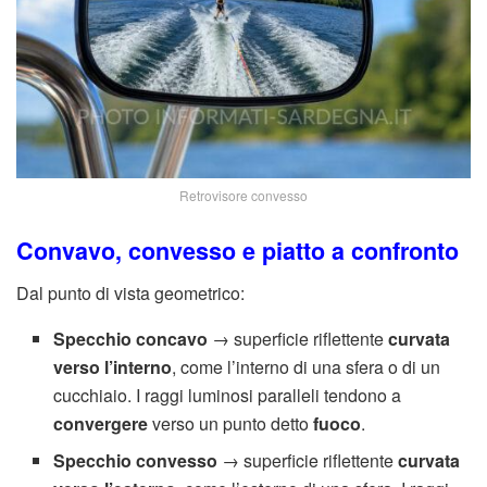
Retrovisore convesso
Convavo, convesso e piatto a confronto
Dal punto di vista geometrico:
Specchio concavo
→ superficie riflettente
curvata
verso l’interno
, come l’interno di una sfera o di un
cucchiaio. I raggi luminosi paralleli tendono a
convergere
verso un punto detto
fuoco
.
Specchio convesso
→ superficie riflettente
curvata