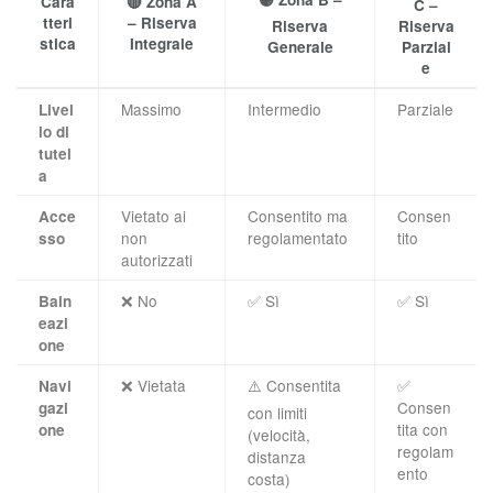
Cara
🔴
Zona A
C –
tteri
– Riserva
Riserva
Riserva
stica
Integrale
Generale
Parzial
e
Massimo
Intermedio
Parziale
Livel
lo di
tutel
a
Vietato ai
Consentito ma
Consen
Acce
non
regolamentato
tito
sso
autorizzati
❌ No
✅ Sì
✅ Sì
Baln
eazi
one
❌ Vietata
⚠️ Consentita
✅
Navi
Consen
gazi
con limiti
tita con
one
(velocità,
regolam
distanza
ento
costa)