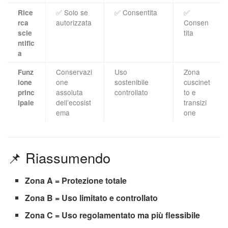
✅ Solo se
✅ Consentita
✅
Rice
autorizzata
Consen
rca
tita
scie
ntific
a
Conservazi
Uso
Zona
Funz
one
sostenibile
cuscinet
ione
assoluta
controllato
to e
princ
dell’ecosist
transizi
ipale
ema
one
📌 Riassumendo
Zona A = Protezione totale
Zona B = Uso limitato e controllato
Zona C = Uso regolamentato ma più flessibile