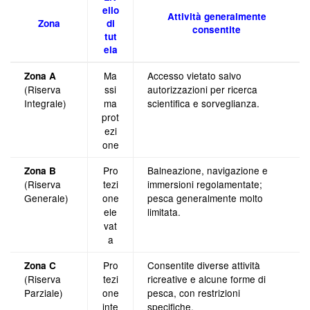
ello
Attività generalmente
Zona
di
consentite
tut
ela
Ma
Accesso vietato salvo
Zona A
(Riserva
ssi
autorizzazioni per ricerca
Integrale)
ma
scientifica e sorveglianza.
prot
ezi
one
Pro
Balneazione, navigazione e
Zona B
(Riserva
tezi
immersioni regolamentate;
Generale)
one
pesca generalmente molto
ele
limitata.
vat
a
Pro
Consentite diverse attività
Zona C
(Riserva
tezi
ricreative e alcune forme di
Parziale)
one
pesca, con restrizioni
inte
specifiche.