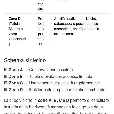
rme
dia
Pro
Attività nautiche, turistiche,
Zona D
(Tutela
tezi
subacquee e pesca spesso
Minore o
one
consentite, nel rispetto delle
Zona
più
norme locali.
Cuscinetto
bas
)
sa
Schema sintetico
🟥
Zona A
→ Conservazione assoluta
🟧
Zona B
→ Tutela elevata con accesso limitato
🟨
Zona C
→ Uso sostenibile e attività regolamentate
🟩
Zona D
→ Fruizione più ampia con controlli ambientali
La suddivisione in
Zone A, B, C e D
permette di conciliare
la tutela della biodiversità marina con le esigenze della
pesca, del turismo e della nautica da diporto, garantendo