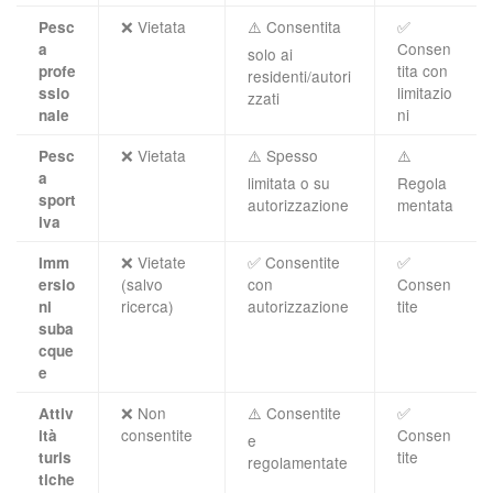
❌ Vietata
⚠️ Consentita
✅
Pesc
Consen
a
solo ai
tita con
profe
residenti/autori
limitazio
ssio
zzati
ni
nale
❌ Vietata
⚠️ Spesso
⚠️
Pesc
a
limitata o su
Regola
sport
autorizzazione
mentata
iva
❌ Vietate
✅ Consentite
✅
Imm
(salvo
con
Consen
ersio
ricerca)
autorizzazione
tite
ni
suba
cque
e
❌ Non
⚠️ Consentite
✅
Attiv
consentite
Consen
ità
e
tite
turis
regolamentate
tiche