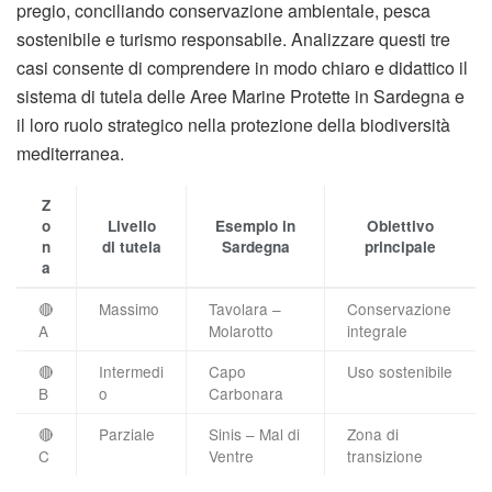
pregio, conciliando conservazione ambientale, pesca
sostenibile e turismo responsabile. Analizzare questi tre
casi consente di comprendere in modo chiaro e didattico il
sistema di tutela delle Aree Marine Protette in Sardegna e
il loro ruolo strategico nella protezione della biodiversità
mediterranea.
Z
o
Livello
Esempio in
Obiettivo
n
di tutela
Sardegna
principale
a
🔴
Massimo
Tavolara –
Conservazione
A
Molarotto
integrale
🔴
Intermedi
Capo
Uso sostenibile
B
o
Carbonara
🔴
Parziale
Sinis – Mal di
Zona di
C
Ventre
transizione