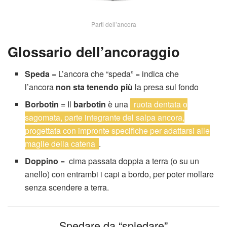
Parti dell’ancora
Glossario dell’ancoraggio
Speda
= L’ancora che “speda” = indica che
l’ancora
non sta tenendo più
la presa sul fondo
Borbotin
= Il
barbotin
è una
ruota dentata o
sagomata, parte integrante del salpa ancora,
progettata con impronte specifiche per adattarsi alle
maglie della catena
.
Doppino
= cima passata doppia a terra (o su un
anello) con entrambi i capi a bordo, per poter mollare
senza scendere a terra.
Spedare da “spiedare”