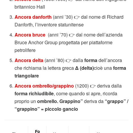
britannico Hall
Ancora danforth
(anni ’30) 👉 dal nome di Richard
Danforth, l’inventore statunitense
Ancora bruce
(anni ’70) 👉 dal nome dell’azienda
Bruce Anchor Group progettata per piattaforme
petrolifere
Ancora delta
(anni ’80) 👉 dalla
forma
dell’ancora
che richiama la lettera greca
Δ (delta)
cioè una
forma
triangolare
Ancora ombrello/grappino
(1200) 👉 deriva dalla
forma richiudibile
, come quando si apre, ricorda
proprio un
ombrello.
Grappino”
deriva da
“grappo” /
“grappino” = piccolo gancio
Fo