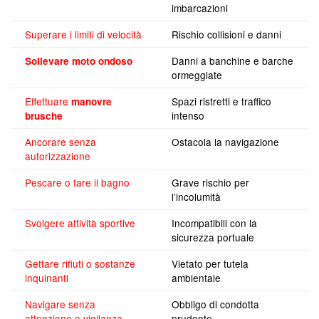
imbarcazioni
Superare i limiti di velocità
Rischio collisioni e danni
Danni a banchine e barche
Sollevare moto ondoso
ormeggiate
Effettuare
Spazi ristretti e traffico
manovre
intenso
brusche
Ancorare senza
Ostacola la navigazione
autorizzazione
Pescare o fare il bagno
Grave rischio per
l’incolumità
Svolgere attività sportive
Incompatibili con la
sicurezza portuale
Gettare rifiuti o sostanze
Vietato per tutela
inquinanti
ambientale
Navigare senza
Obbligo di condotta
attenzione o vigilanza
prudente