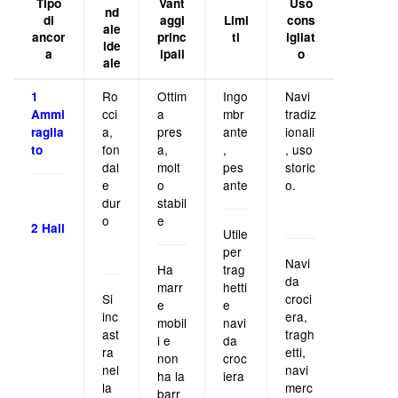
Tipo
Vant
Uso
nd
di
aggi
Limi
cons
ale
ancor
princ
ti
igliat
ide
a
ipali
o
ale
Ro
Ottim
Ingo
Navi
1
cci
a
mbr
tradiz
Ammi
a,
pres
ante
ionali
raglia
fon
a,
,
, uso
to
dal
molt
pes
storic
e
o
ante
o.
dur
stabil
o
e
2 Hall
Utile
per
Navi
Ha
trag
da
marr
hetti
Si
croci
e
e
inc
era,
mobil
navi
ast
tragh
i e
da
ra
etti,
non
croc
nel
navi
ha la
iera
la
merc
barr