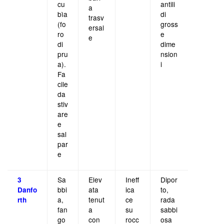
cu
antili
a
bìa
di
trasv
(fo
gross
ersal
ro
e
e
di
dime
pru
nsion
a).
i
Fa
cile
da
stiv
are
e
sal
par
e
Sa
Elev
Ineff
Dipor
3
bbi
ata
ica
to,
Danfo
a,
tenut
ce
rada
rth
fan
a
su
sabbi
go
con
rocc
osa