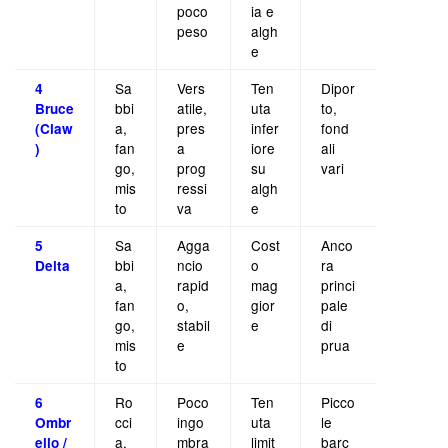
poco
ia e
peso
algh
e
Sa
Vers
Ten
Dipor
4
bbi
atile,
uta
to,
Bruce
a,
pres
infer
fond
(Claw
fan
a
iore
ali
)
go,
prog
su
vari
mis
ressi
algh
to
va
e
Sa
Agga
Cost
Anco
5
bbi
ncio
o
ra
Delta
a,
rapid
mag
princi
fan
o,
gior
pale
go,
stabil
e
di
mis
e
prua
to
Ro
Poco
Ten
Picco
6
cci
ingo
uta
le
Ombr
a,
mbra
limit
barc
ello /