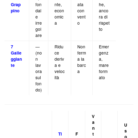
fon
nte,
ata
he,
Grap
dal
econ
con
anco
pino
e
omic
vent
ra di
irre
a
o
rispet
gol
to
are
—
Ridu
Non
Emer
7
(no
ce
ferm
genz
Galle
n
deriv
a la
a,
ggian
lav
a e
barc
mare
te
ora
veloc
a
form
sul
ità
ato
fon
do)
V
a
U
n
s
Ti
F
t
o