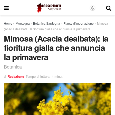
Home
»
Montagna
»
Botanica Sardegna
»
Piante d'importazione
»
Mimosa
(Acacia dealbata): la fioritura gialla che annuncia la primavera
Mimosa (Acacia dealbata): la
fioritura gialla che annuncia
la primavera
Botanica
di
Redazione
Tempo di lettura: 4 minuti