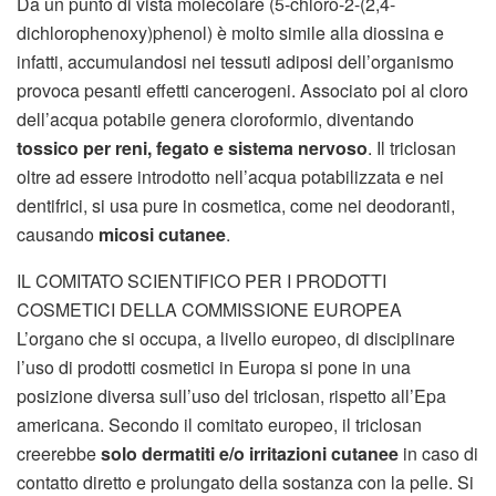
Da un punto di vista molecolare (5-chloro-2-(2,4-
dichlorophenoxy)phenol) è molto simile alla diossina e
infatti, accumulandosi nei tessuti adiposi dell’organismo
provoca pesanti effetti cancerogeni. Associato poi al cloro
dell’acqua potabile genera cloroformio, diventando
tossico per reni, fegato e sistema nervoso
. Il triclosan
oltre ad essere introdotto nell’acqua potabilizzata e nei
dentifrici, si usa pure in cosmetica, come nei deodoranti,
causando
micosi cutanee
.
IL COMITATO SCIENTIFICO PER I PRODOTTI
COSMETICI DELLA COMMISSIONE EUROPEA
L’organo che si occupa, a livello europeo, di disciplinare
l’uso di prodotti cosmetici in Europa si pone in una
posizione diversa sull’uso del triclosan, rispetto all’Epa
americana. Secondo il comitato europeo, il triclosan
creerebbe
solo dermatiti e/o irritazioni cutanee
in caso di
contatto diretto e prolungato della sostanza con la pelle. Si