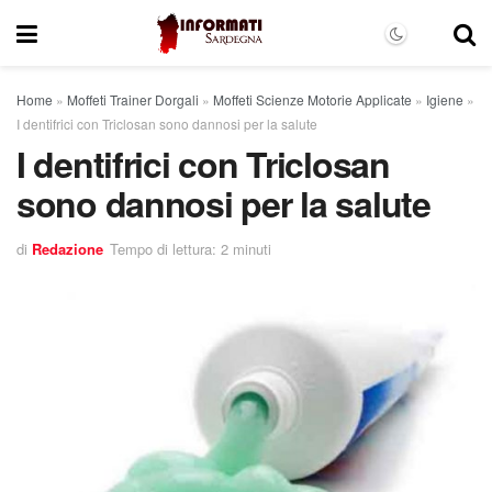
Home
»
Moffeti Trainer Dorgali
»
Moffeti Scienze Motorie Applicate
»
Igiene
»
I dentifrici con Triclosan sono dannosi per la salute
I dentifrici con Triclosan
sono dannosi per la salute
di
Redazione
Tempo di lettura: 2 minuti